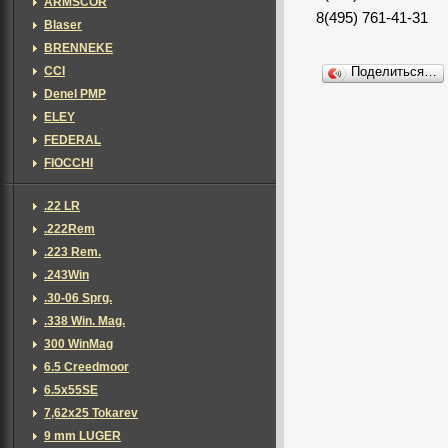
ARMSCOR
8(495) 761-41-31
Blaser
BRENNEKE
CCI
Поделиться…
Denel PMP
ELEY
FEDERAL
FIOCCHI
.22 LR
.222Rem
.223 Rem.
.243Win
.30-06 Sprg.
.338 Win. Mag.
300 WinMag
6.5 Creedmoor
6.5x55SE
7,62х25 Tokarev
9 mm LUGER