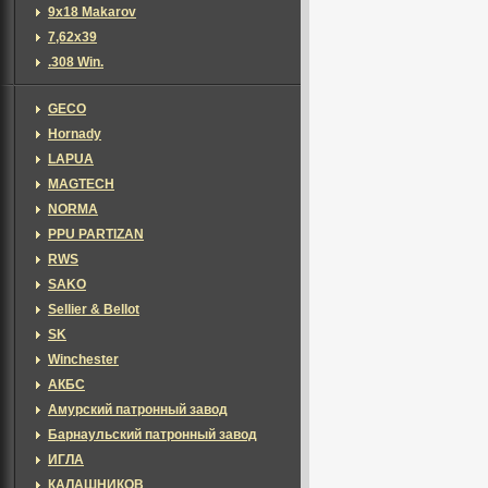
9х18 Makarov
7,62х39
.308 Win.
GECO
Hornady
LAPUA
MAGTECH
NORMA
PPU PARTIZAN
RWS
SAKO
Sellier & Bellot
SK
Winchester
АКБС
Амурский патронный завод
Барнаульский патронный завод
ИГЛА
КАЛАШНИКОВ