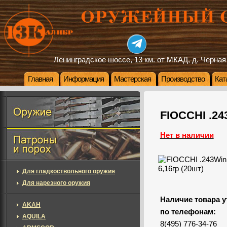
Ленинградское шоссе, 13 км. от МКАД, д. Черная
Главная
Информация
Мастерская
Производство
Кат
FIOCCHI .24
Нет в наличии
Для гладкоствольного оружия
Для нарезного оружия
Наличие товара у
AKAH
по телефонам:
AQUILA
8(495) 776-34-76