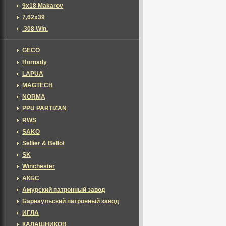
9х18 Makarov
7,62х39
.308 Win.
GECO
Hornady
LAPUA
MAGTECH
NORMA
PPU PARTIZAN
RWS
SAKO
Sellier & Bellot
SK
Winchester
АКБС
Амурский патронный завод
Барнаульский патронный завод
ИГЛА
КАЛАШНИКОВ