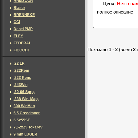
ARMSCOR
Цена:
Нет в на
Blaser
полное описание
BRENNEKE
CCI
Denel PMP
ELEY
FEDERAL
Показано
1
-
2
(всего
2
FIOCCHI
.22 LR
.222Rem
.223 Rem.
.243Win
.30-06 Sprg.
.338 Win. Mag.
300 WinMag
6.5 Creedmoor
6.5x55SE
7,62х25 Tokarev
9 mm LUGER