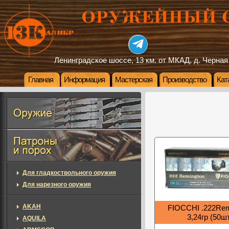
Ленинградское шоссе, 13 км. от МКАД, д. Черная
Главная
Информация
Мастерская
Производство
Кат
Для гладкоствольного оружия
Для нарезного оружия
AKAH
FIOCCHI .222Re
3,24гр (50ш
AQUILA