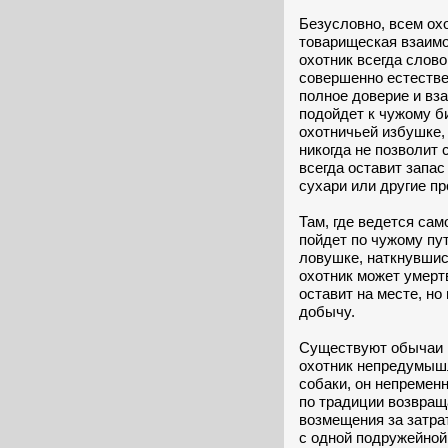
Безусловно, всем о
товарищеская взаим
охотник всегда слов
совершенно естестве
полное доверие и вз
подойдет к чужому би
охотничьей избушке, 
никогда не позволит 
всегда оставит запас
сухари или другие пр
Там, где ведется сам
пойдет по чужому пут
ловушке, наткнувшис
охотник может умертв
оставит на месте, но
добычу.
Существуют обычаи в
охотник непредумышл
собаки, он непремен
по традиции возвраща
возмещения за затрат
с одной подружейной