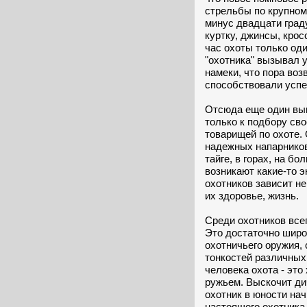
стрельбы по крупном
минус двадцати град
куртку, джинсы, крос
час охоты только оди
"охотника" вызывал у
намеки, что пора воз
способствовали успе
Отсюда еще один выв
только к подбору сво
товарищей по охоте.
надежных напарников
тайге, в горах, на б
возникают какие-то 
охотников зависит не
их здоровье, жизнь.
Среди охотников всег
Это достаточно широ
охотничьего оружия,
тонкостей различных
человека охота - это 
ружьем. Выскочит дич
охотник в юности нач
настоящего охотника