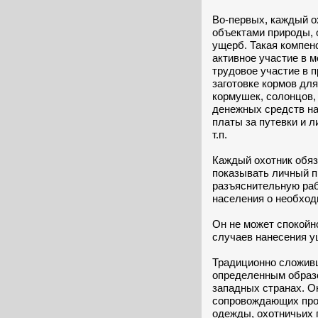
Во-первых, каждый ох
объектами природы, 
ущерб. Такая компен
активное участие в 
трудовое участие в 
заготовке кормов дл
кормушек, солонцов, 
денежных средств на
платы за путевки и л
т.п.
Каждый охотник обяз
показывать личный п
разъяснительную раб
населения о необход
Он не может спокойн
случаев нанесения у
Традиционно сложивш
определенным образо
западных странах. О
сопровождающих проц
одежды, охотничьих 