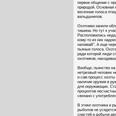
первое общение с п
природой. Основная 
весенние голоса пти
вальдшнепов.
Охотники заняли обл
тишина. Но тут к уча
Расположились недале
кому-то из них надое
наливай!". А еще чер
пьяные голоса. Охота
ради которой люди с
охотников, находивш
Вообще, пьянство на 
нетрезвый человек н
и сам процесс охоты
наличие оружия в рук
для окружающих. Ста
процентов несчастны
связано с употребле
В этике охотника и р
рыболов не усядется 
снастей и добычи др