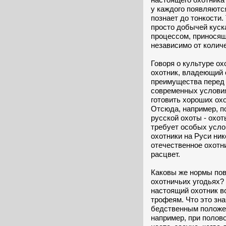
у каждого появляютс
познает до тонкости.
просто добычей куск
процессом, приносящ
независимо от колич
Говоря о культуре ох
охотник, владеющий 
преимущества перед 
современных условия
готовить хороших ох
Отсюда, например, п
русской охоты - охот
требует особых усло
охотники на Руси ник
отечественное охотн
расцвет.
Каковы же нормы пов
охотничьих угодьях?
настоящий охотник вс
трофеям. Что это зн
бедственным положен
например, при полов