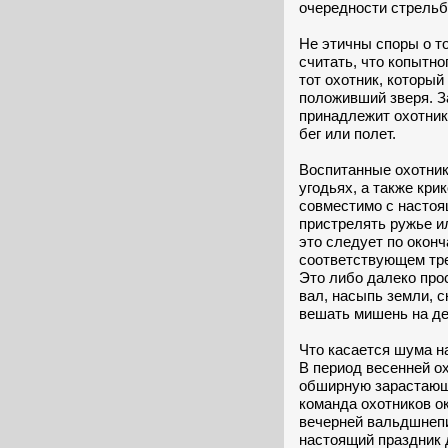
очередности стрельб
Не этичны споры о т
считать, что копытно
тот охотник, который
положивший зверя. За
принадлежит охотник
бег или полет.
Воспитанные охотник
угодьях, а также кри
совместимо с настоя
пристрелять ружье и
это следует по оконч
соответствующем тре
Это либо далеко про
вал, насыпь земли, с
вешать мишень на де
Что касается шума на
В период весенней о
обширную зарастающ
команда охотников ок
вечерней вальдшнепин
настоящий праздник д