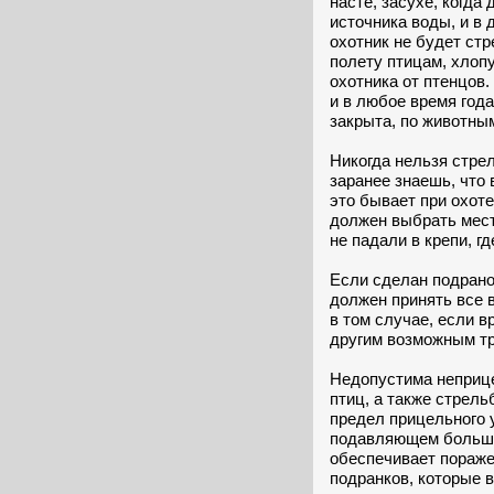
насте, засухе, когда
источника воды, и в
охотник не будет ст
полету птицам, хлоп
охотника от птенцов
и в любое время года
закрыта, по животны
Никогда нельзя стрел
заранее знаешь, что 
это бывает при охот
должен выбрать мест
не падали в крепи, гд
Если сделан подранок
должен принять все 
в том случае, если в
другим возможным т
Недопустима неприц
птиц, а также стрел
предел прицельного 
подавляющем больши
обеспечивает пораже
подранков, которые 