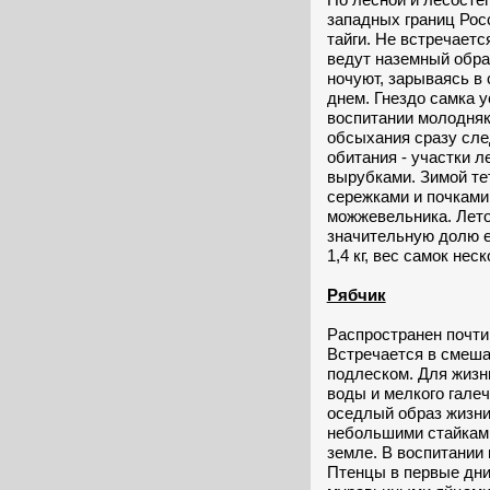
западных границ Росс
тайги. Не встречаетс
ведут наземный обра
ночуют, зарываясь в 
днем. Гнездо самка 
воспитании молодняк
обсыхания сразу сле
обитания - участки л
вырубками. Зимой те
сережками и почками 
можжевельника. Лето
значительную долю е
1,4 кг, вес самок нес
Рябчик
Распространен почти
Встречается в смеша
подлеском. Для жизн
воды и мелкого галеч
оседлый образ жизни
небольшими стайками.
земле. В воспитании
Птенцы в первые дни