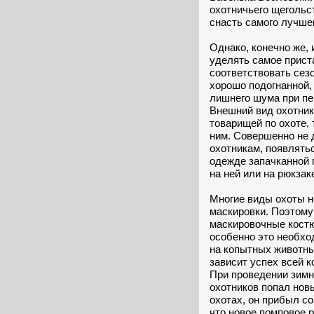
охотничьего щегольст
снасть самого лучшег
Однако, конечно же, 
уделять самое прист
соответствовать сез
хорошо подогнанной,
лишнего шума при пе
Внешний вид охотник
товарищей по охоте, 
ним. Совершенно не 
охотникам, появлять
одежде запачканной г
на ней или на рюкзак
Многие виды охоты 
маскировки. Поэтому
маскировочные костю
особенно это необхо
на копытных животных
зависит успех всей 
При проведении зимн
охотников попал новы
охотах, он прибыл с
что новое помповое 