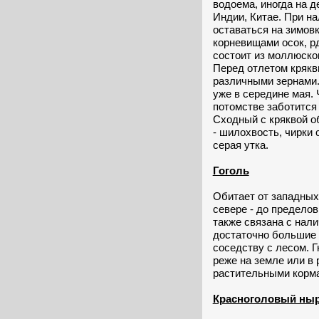
водоема, иногда на д
Индии, Китае. При н
оставаться на зимовк
корневищами осок, р
состоит из моллюско
Перед отлетом крякв
различными зернами.
уже в середине мая. 
потомстве заботится т
Сходный с кряквой о
- шилохвость, чирки 
серая утка.
Гоголь
Обитает от западных 
севере - до предело
также связана с нал
достаточно большие о
соседству с лесом. 
реже на земле или в
растительными кормами
Красноголовый ны