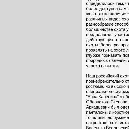
определилось тем, чт
более доступна самы
же, а также наличие
различных видов охо
разнообразие способ
большинстве охота у
предполагает участи
действующих в тесно
охоты, более распро
проявлять на охоте 
глубже познавать по
природных явлений, 
успеха на охоте.
Наш российский охотн
пренебрежительно от
костюма, но высоко ч
специального снаряж
"Анна Каренина" о сб
Облонского Степана 
Аркадьевич был одет
панталоны и короткое
то шляпы, но ружье 
патронташ, хотя ист
Васенька Весловский