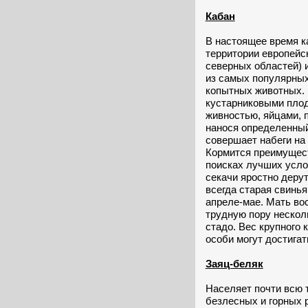
Кабан
В настоящее время к
территории европейс
северных областей) 
из самых популярных
копытных животных. 
кустарниковыми плод
живностью, яйцами, 
нанося определенный
совершает набеги на
Кормится преимущест
поисках лучших усло
секачи яростно дерут
всегда старая свинья
апреле-мае. Мать во
трудную пору нескол
стадо. Вес крупного к
особи могут достигать
Заяц-беляк
Населяет почти всю 
безлесных и горных р