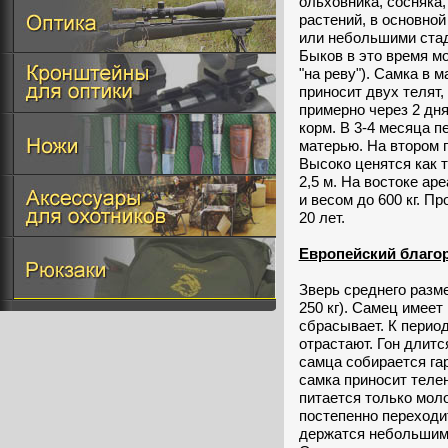
ольховника, сосняка,
растений, в основно
или небольшими стада
Быков в это время м
"на реву"). Самка в 
приносит двух телят,
примерно через 2 дн
корм. В 3-4 месяца п
матерью. На втором 
Высоко ценятся как т
2,5 м. На востоке ар
и весом до 600 кг. П
20 лет.
Европейский благо
Зверь среднего разме
250 кг). Самец имеет
сбрасывает. К период
отрастают. Гон длитс
самца собирается гар
самка приносит теле
питается только мол
постепенно переходи
держатся небольшими