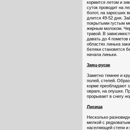
кормится летом и зи
суток проводит на л
болот, на заросших 
длится 49-52 дня. Зай
покрытыми густым ме
жирным молоком. Чер
травой. В зависимос
давать до 4 пометов
областях линька зак
беляки становятся б
начала линьки.
Заяц-русак
Заметно темнее и кр
полей, степей. Образ
корме преобладают з
овраге, на опушке. П
прорывает в снегу но
Лисица
Несколько разновидн
мелкой с редковатым
населяющей степи и 