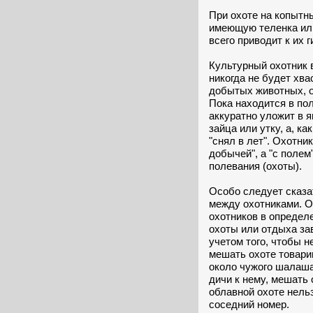
При охоте на копытн
имеющую теленка или
всего приводит к их г
Культурный охотник 
никогда не будет хва
добытых животных, о
Пока находится в поле
аккуратно уложит в я
зайца или утку, а, ка
"снял в лет". Охотни
добычей", а "с полем
полевания (охоты).
Особо следует сказа
между охотниками. О
охотников в определ
охоты или отдыха за
учетом того, чтобы н
мешать охоте товари
около чужого шалаша
дичи к нему, мешать
облавной охоте нель
соседний номер.