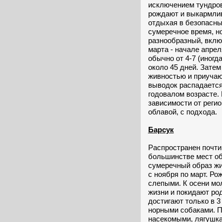
исключением тундров
рождают и выкармлив
отдыхая в безопасны
сумеречное время, н
разнообразный, включ
марта - начале апрел
обычно от 4-7 (иногд
около 45 дней. Затем
живностью и приучаю
выводок распадается
годовалом возрасте. 
зависимости от реги
облавой, с подхода.
Барсук
Распространен почти
большинстве мест об
сумеречный образ жи
с ноября по март. Р
слепыми. К осени мо
жизни и покидают ро
достигают только в 3
норными собаками. П
насекомыми, лягушка