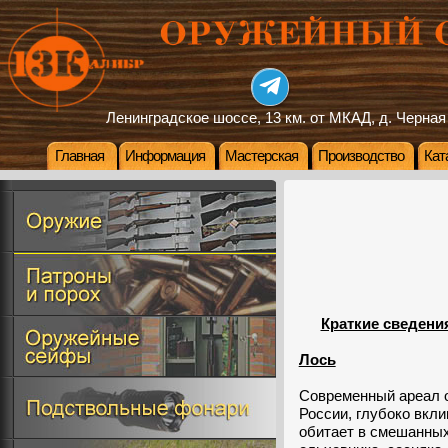
Ленинградское шоссе, 13 км. от МКАД, д. Черная
Главная
Информация
Мастерская
Производство
Кат
Краткие сведени
Лось
Современный ареал о
России, глубоко вкли
обитает в смешанных