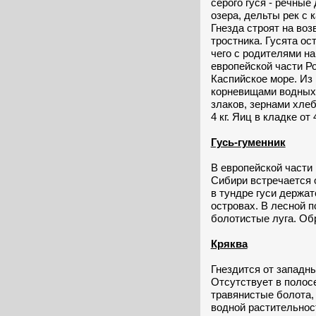
серого гуся - речные
озера, дельты рек с
Гнезда строят на во
тростника. Гусята ос
чего с родителями н
европейской части Ро
Каспийское море. Из
корневищами водных 
злаков, зернами хлеб
4 кг. Яиц в кладке от 
Гусь-гуменник
В европейской части 
Сибири встречается 
в тундре гуси держат
островах. В лесной 
болотистые луга. Обр
Кряква
Гнездится от западны
Отсутствует в полос
травянистые болота, 
водной растительнос