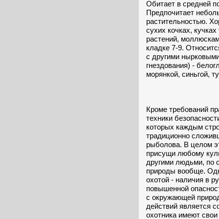
Обитает в средней п
Предпочитает неболь
растительностью. Хо
сухих кочках, кучках
растений, моллюсками
кладке 7-9. Относит
с другими нырковыми
гнездования) - бело
морянкой, синьгой, т
Кроме требований пр
техники безопасност
которых каждым стро
традиционно сложивш
рыболова. В целом эт
присущи любому куль
другими людьми, по 
природы вообще. Одн
охотой - наличия в р
повышенной опасност
с окружающей природ
действий является с
охотника имеют свои