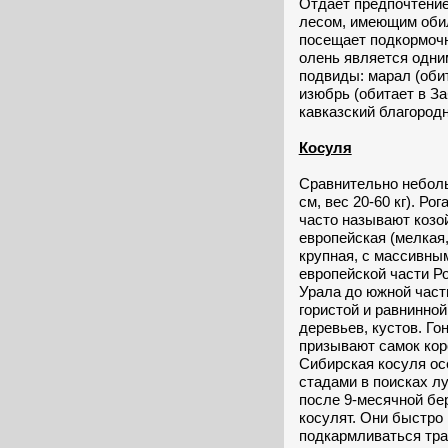
Отдает предпочтени
лесом, имеющим обил
посещает подкормоч
олень является одни
подвиды: марал (обит
изюбрь (обитает в За
кавказский благородн
Косуля
Сравнительно неболь
см, вес 20-60 кг). Ро
часто называют козо
европейская (мелкая,
крупная, с массивны
европейской части Р
Урала до южной част
гористой и равнинной
деревьев, кустов. Го
призывают самок кор
Сибирская косуля ос
стадами в поисках л
после 9-месячной бе
косулят. Они быстро 
подкармливаться тра