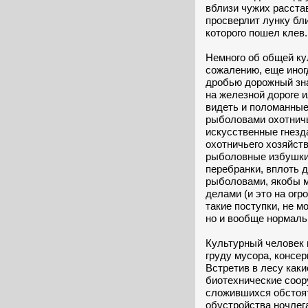
вблизи чужих расста
просверлит лунку бли
которого пошел клев.
Немного об общей ку
сожалению, еще иног
дробью дорожный зна
на железной дороге 
видеть и поломанны
рыболовами охотнич
искусственные гнезд
охотничьего хозяйст
рыболовные избушки
перебранки, вплоть д
рыболовами, якобы 
делами (и это на ог
такие поступки, не м
но и вообще нормал
Культурный человек н
груду мусора, консе
Встретив в лесу как
биотехнические соору
сложившихся обстоят
обустройства ночлега