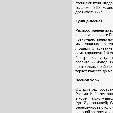
птенцами птиц, ягода
тела около 60 см, хв
достигает 35 кг.
Куница лесная
Распространена по в
европейской части Ро
преимущественно ноч
мышевидными грызун
ягодами. Спаривание 
самка приносит 1-6 
быстро - к августу в
воспитании молодняк
центральных районов
теряет качеств до ма
Лесной хорь
Область распростран
России. Избегает ли
в норе. На охоту вых
(до 12 детенышей). 
Беременность около 
половой зрелости в п