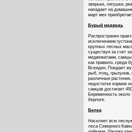
зверьки, лягушки, ре
нападает на домашню
март мех приобретае
Бурый медведь
Распространен практи
исключением густона
крупных лесных масси
существуя за счет за
медвежатами, самцы 
как правило, среди 
Всеяден. Поедает жу
рыб, птиц, грызунов
различные растения,
недостатке кормов на
самцов достигает 450
Беременность около 
берлоге.
Белка
Населяет всю лесную
леса Северного Кавк
лайками. Шкурки зан