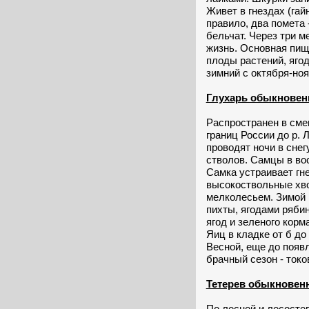
Живет в гнездах (гайн
правило, два помета -
бельчат. Через три 
жизнь. Основная пищ
плоды растений, ягод
зимний с октября-но
Глухарь обыкнове
Распространен в сме
границ России до р. 
проводят ночи в снег
стволов. Самцы в во
Самка устраивает гне
высокоствольные хв
мелколесьем. Зимой 
пихты, ягодами ряби
ягод и зеленого корма
Яиц в кладке от б до
Весной, еще до появ
брачный сезон - токо
Тетерев обыкновен
По лесной и лесосте