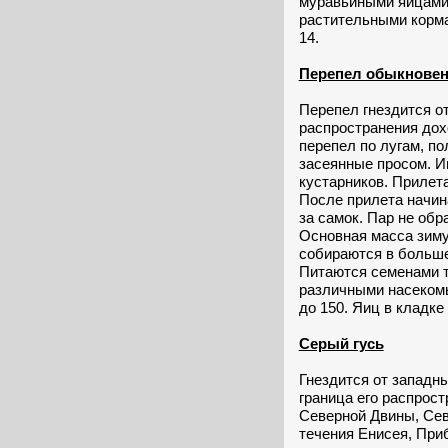
муравьиными яйцами
растительными кормам
14.
Перепел обыкнове
Перепел гнездится от
распространения дох
перепел по лугам, по
засеянные просом. И
кустарников. Прилета
После прилета начин
за самок. Пар не обр
Основная масса зиму
собираются в больше
Питаются семенами т
различными насекомы
до 150. Яиц в кладке 
Серый гусь
Гнездится от западны
граница его распрост
Северной Двины, Сев
течения Енисея, При