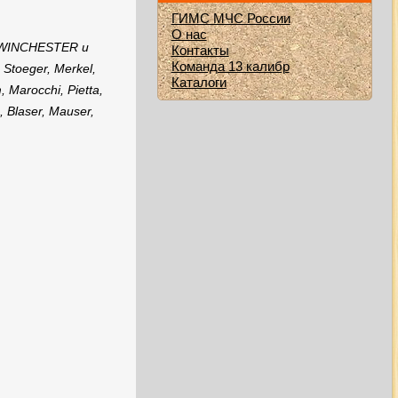
ГИМС МЧС России
О нас
 WINCHESTER и
Контакты
Команда 13 калибр
, Stoeger, Merkel,
Каталоги
, Marocchi, Pietta,
, Blaser, Mauser,