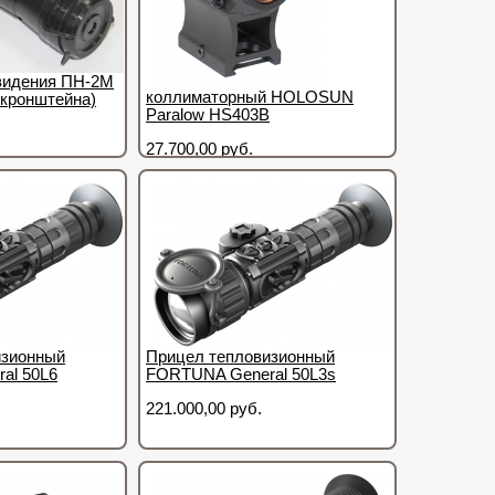
видения ПН-2М
коллиматорный HOLOSUN
з кронштейна)
Paralow HS403B
27.700,00 руб.
изионный
Прицел тепловизионный
al 50L6
FORTUNA General 50L3s
221.000,00 руб.