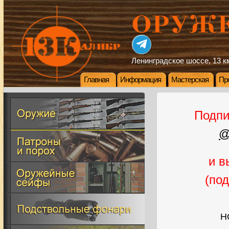
Ленинградское шоссе, 13 км
Главная
Информация
Мастерская
Пр
Подпи
@
и в
(по
Н