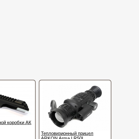
ой коробки АК
Тепловизионный прицел
ARKON Arma LR50L