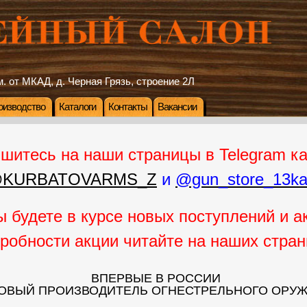
. от МКАД, д. Черная Грязь, строение 2Л
оизводство
Каталоги
Контакты
Вакансии
шитесь на наши страницы в Telegram к
KURBATOVARMS_Z
и
@gun_store_13kal
ы будете в курсе новых поступлений и а
дробности акции читайте на наших стран
ВПЕРВЫЕ В РОССИИ
ОВЫЙ ПРОИЗВОДИТЕЛЬ ОГНЕСТРЕЛЬНОГО ОРУ