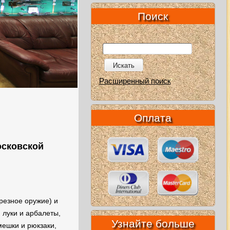
Поиск
Искать
Расширенный поиск
Оплата
осковской
резное оружие) и
 луки и арбалеты,
Узнайте больше
мешки и рюкзаки,