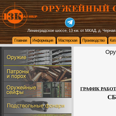
Ленинградское шоссе, 13 км. от МКАД, д. Черная
Главная
Информация
Мастерская
Производство
Кат
Ору
ГРАФИК РАБО
СБ: