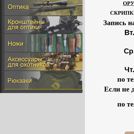
ОР
СКРИПК
Запись н
Вт.
Ср.
Чт.
по те
Если не 
по те