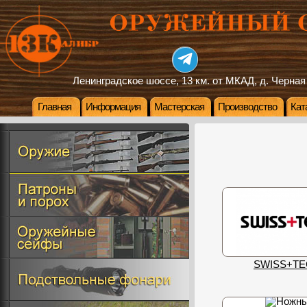
Ленинградское шоссе, 13 км. от МКАД, д. Черная
Главная
Информация
Мастерская
Производство
Кат
SWISS+T