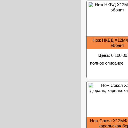
Нож НКВД Х12МФ 
эбонит
Цена:
6.100,00
полное описание
Нож Сокол Х12МФ 
карельская бе