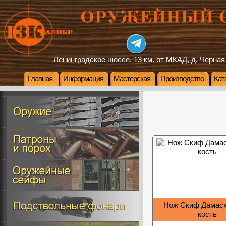
Ленинградское шоссе, 13 км. от МКАД, д. Черная
Главная
Информация
Мастерская
Производство
Кат
Нож Скиф Дамаск
кость