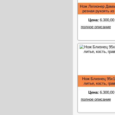
Нож Легионер Дама
резная рукоять из
пород дере
Цена:
6.300,00
полное описание
Нож Близнец 95х1
литье, кость, гра
Цена:
6.300,00
полное описание