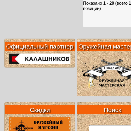
Показано
1
-
20
(всего
1
позиций)
Официальный партнер
Оружейная масте
Скидки
Поиск