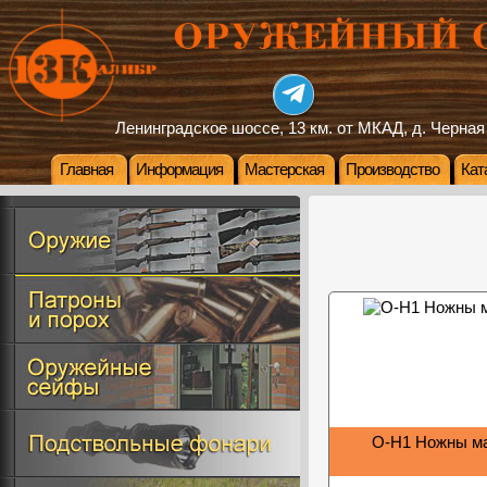
Ленинградское шоссе, 13 км. от МКАД, д. Черная
Главная
Информация
Мастерская
Производство
Кат
О-Н1 Ножны м