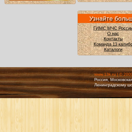
Узнайте боль
ГИМС МЧС Росси
О нас
Контакты
Команда 13 калиб
Каталоги
www.13k.ru | © 200
Россия, Московская
Ленинградскому ш