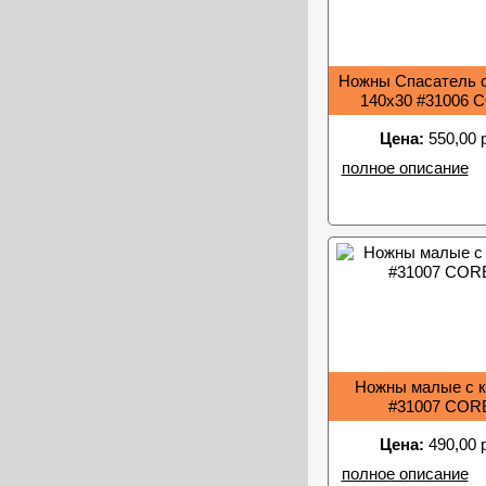
Ножны Спасатель с
140х30 #31006 
Цена:
550,00 
полное описание
Ножны малые с к
#31007 COR
Цена:
490,00 
полное описание