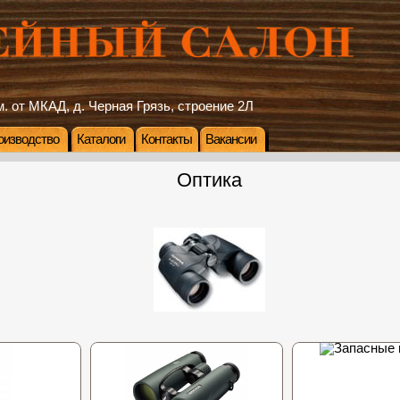
. от МКАД, д. Черная Грязь, строение 2Л
оизводство
Каталоги
Контакты
Вакансии
Оптика