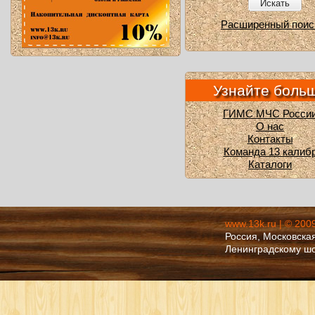
Искать
Расширенный поис
Узнайте боль
ГИМС МЧС Росси
О нас
Контакты
Команда 13 калиб
Каталоги
www.13k.ru | © 200
Россия, Московская
Ленинградскому ш