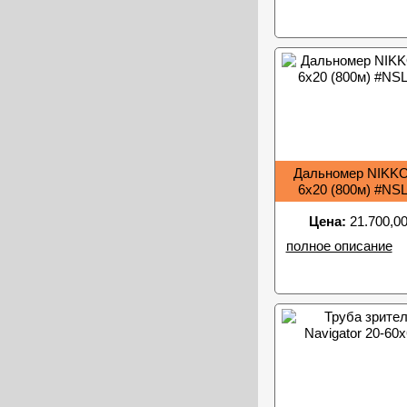
Дальномер NIKKO S
6x20 (800м) #NS
Цена:
21.700,00
полное описание