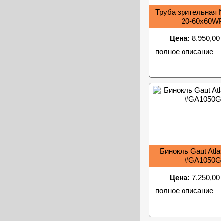
Труба зрительная N
20-60x60W
Цена:
8.950,00
полное описание
Бинокль Gaut Atla
#GA1050G
Цена:
7.250,00
полное описание