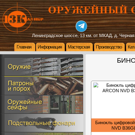
Ленинградское шоссе, 13 км. от МКАД, д. Черная
Главная
Информация
Мастерская
Производство
Кат
БИНО
Бинокль цифрово
NVD B36G