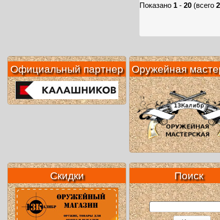
Показано
1
-
20
(всего
2
Официальный партнер
Оружейная масте
Скидки
Поиск