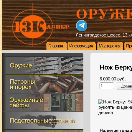
Ленинградское шоссе, 13 км
Главная
Информация
Мастерская
Пр
Нож Берку
6.000,00 руб.
Добав
Наличие товар