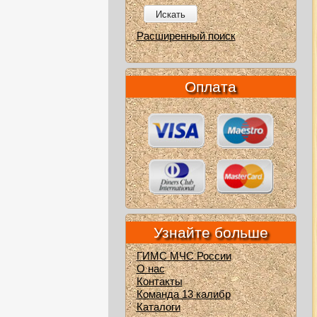
Искать
Расширенный поиск
Оплата
Узнайте больше
ГИМС МЧС России
О нас
Контакты
Команда 13 калибр
Каталоги