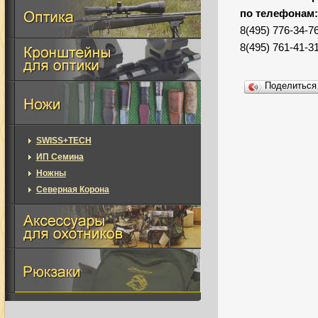
по телефонам
8(495) 776-34-7
8(495) 761-41-3
Поделитьс
SWISS+TECH
ИП Семина
Ножны
Северная Корона