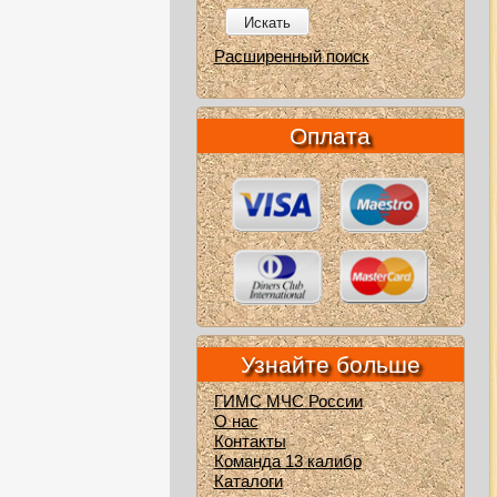
Искать
Расширенный поиск
Оплата
Узнайте больше
ГИМС МЧС России
О нас
Контакты
Команда 13 калибр
Каталоги