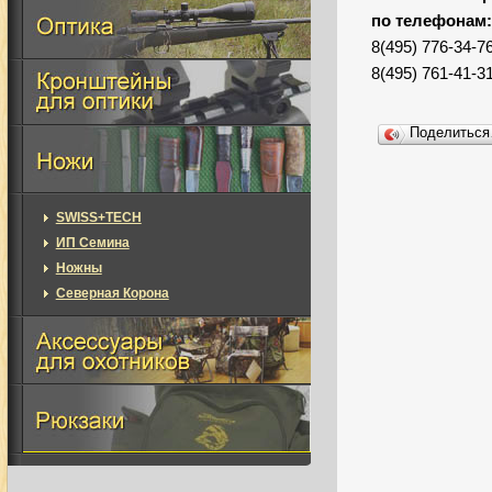
по телефонам
8(495) 776-34-7
8(495) 761-41-3
Поделитьс
SWISS+TECH
ИП Семина
Ножны
Северная Корона