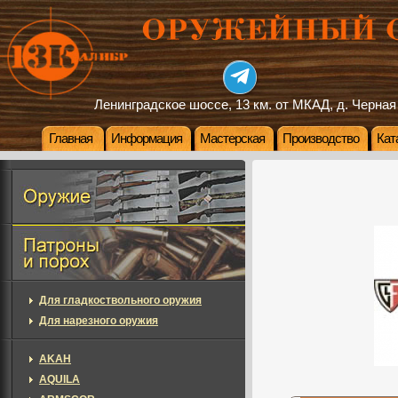
Ленинградское шоссе, 13 км. от МКАД, д. Черная
Главная
Информация
Мастерская
Производство
Кат
Для гладкоствольного оружия
Для нарезного оружия
AKAH
AQUILA