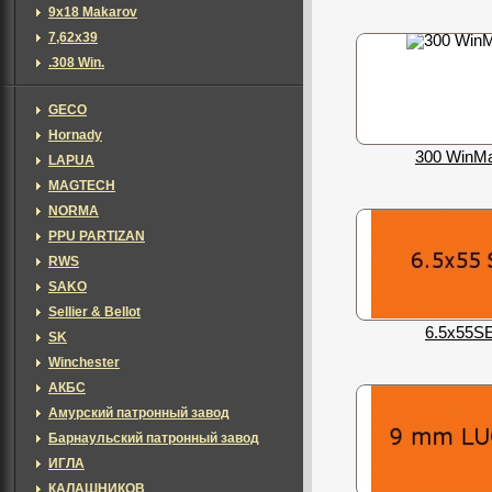
9х18 Makarov
7,62х39
.308 Win.
GECO
Hornady
300 WinM
LAPUA
MAGTECH
NORMA
PPU PARTIZAN
RWS
SAKO
Sellier & Bellot
6.5x55S
SK
Winchester
АКБС
Амурский патронный завод
Барнаульский патронный завод
ИГЛА
КАЛАШНИКОВ