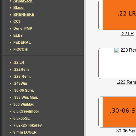
ARMSCOR
Blaser
BRENNEKE
CCI
Denel PMP
.22 LR
ELEY
FEDERAL
FIOCCHI
.22 LR
.222Rem
.223 Rem.
.223 Rem
.243Win
.30-06 Sprg.
.338 Win. Mag.
300 WinMag
6.5 Creedmoor
6.5x55SE
7,62х25 Tokarev
.30-06 Spr
9 mm LUGER