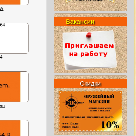
&W
Вакансии
64
Скидки
em