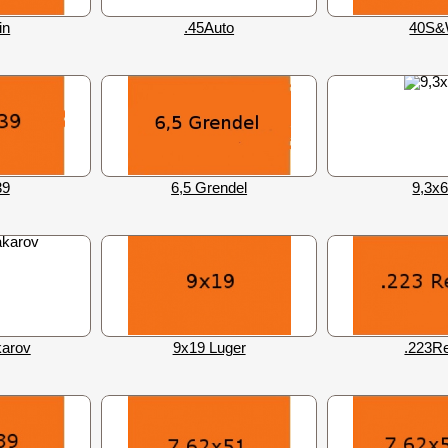
in
.45Auto
40S
39
6,5 Grendel
9,3х
arov
9x19 Luger
.223R