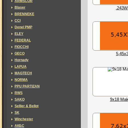
ARMSCOR
Blaser
.243W
BRENNEKE
CCI
Denel PMP
ELEY
FEDERAL
FIOCCHI
5,45х
GECO
Hornady
LAPUA
MAGTECH
NORMA
PPU PARTIZAN
RWS
9x18 Mak
SAKO
Sellier & Bellot
SK
Winchester
АКБС