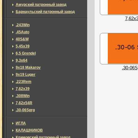
Амурский патронный завод
Барнаульский патронный завод
7,62х
.243Win
.45Auto
40S&W
5,45х39
6,5 Grendel
9,3х64
.30-06S
9x18 Makarov
9x19 Luger
.223Rem
7,62х39
.308Win
7,62х54R
.30-06Sprg
ИГЛА
КАЛАШНИКОВ
Климовский патронный завод