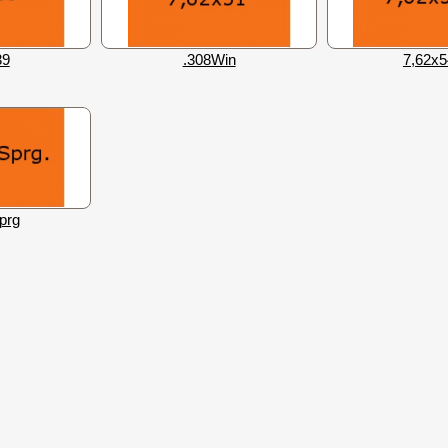
39
.308Win
7,62х
prg