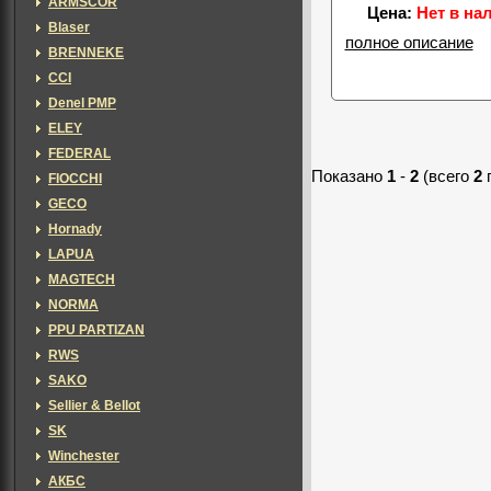
ARMSCOR
Цена:
Нет в на
Blaser
полное описание
BRENNEKE
CCI
Denel PMP
ELEY
FEDERAL
Показано
1
-
2
(всего
2
FIOCCHI
GECO
Hornady
LAPUA
MAGTECH
NORMA
PPU PARTIZAN
RWS
SAKO
Sellier & Bellot
SK
Winchester
АКБС