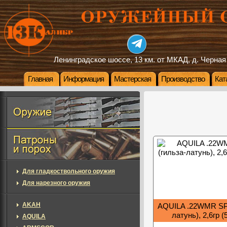
Ленинградское шоссе, 13 км. от МКАД, д. Черная
Главная
Информация
Мастерская
Производство
Кат
Для гладкоствольного оружия
Для нарезного оружия
AKAH
AQUILA .22WMR SP 
латунь), 2,6гр (
AQUILA