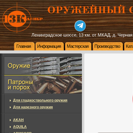
Ленинградское шоссе, 13 км. от МКАД, д. Черная
Главная
Информация
Мастерская
Производство
Кат
Для гладкоствольного оружия
Для нарезного оружия
AKAH
AQUILA