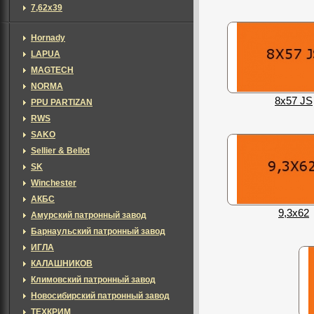
7,62х39
Hornady
LAPUA
MAGTECH
NORMA
8x57 JS
PPU PARTIZAN
RWS
SAKO
Sellier & Bellot
SK
Winchester
АКБС
9,3x62
Амурский патронный завод
Барнаульский патронный завод
ИГЛА
КАЛАШНИКОВ
Климовский патронный завод
Новосибирский патронный завод
ТЕХКРИМ