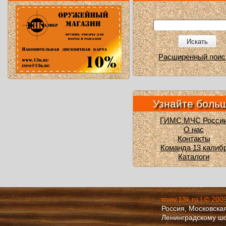
Искать
Расширенный поис
Узнайте боль
ГИМС МЧС Росси
О нас
Контакты
Команда 13 калиб
Каталоги
www.13k.ru | © 200
Россия, Московская
Ленинградскому ш