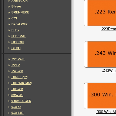
ARMSCOR
Blaser
BRENNEKE
CCI
Denel PMP
.223Re
ELEY
FEDERAL
FIOCCHI
GECO
.223Rem
.22LR
.243Win
.243Win
.30-06Sprg
.300 Win. Mag.
.308Win
8x57 JS
9 mm LUGER
9,3x62
.300 Win. M
9,3x74R