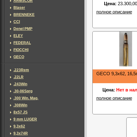
ARMSCOR
Цена:
23.300,00
Blaser
полное описание
BRENNEKE
CCI
Denel PMP
ELEY
FEDERAL
FIOCCHI
GECO
.223Rem
GECO 9,3x62, 16,5г
.22LR
.243Win
Цена:
Нет в на
.30-06Sprg
полное описание
.300 Win. Mag.
.308Win
8x57 JS
9 mm LUGER
9,3x62
9,3x74R