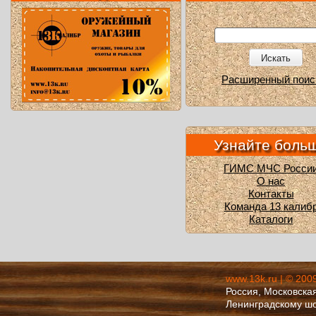
Искать
Расширенный поис
Узнайте боль
ГИМС МЧС Росси
О нас
Контакты
Команда 13 калиб
Каталоги
www.13k.ru | © 200
Россия, Московская
Ленинградскому ш