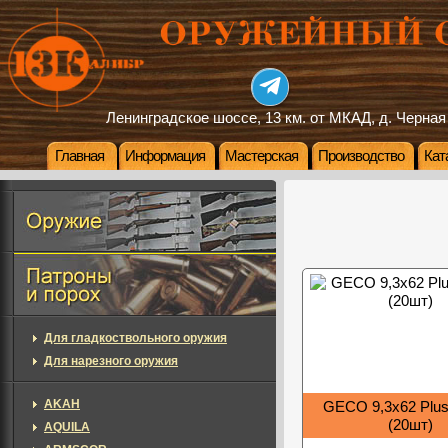
Ленинградское шоссе, 13 км. от МКАД, д. Черная
Главная
Информация
Мастерская
Производство
Кат
Для гладкоствольного оружия
Для нарезного оружия
AKAH
GECO 9,3x62 Plus,
(20шт)
AQUILA