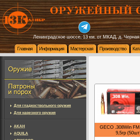
Ленинградское шоссе, 13 км. от МКАД, д. Черная
Главная
Информация
Мастерская
Производство
Кат
Для гладкоствольного оружия
Для нарезного оружия
AKAH
GECO .308Win FMJ
9,5гр (50шт
AQUILA