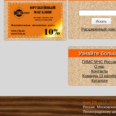
Искать
Расширенный поис
Узнайте боль
ГИМС МЧС Росси
О нас
Контакты
Команда 13 калиб
Каталоги
www.13k.ru | © 200
Россия, Московская
Ленинградскому ш