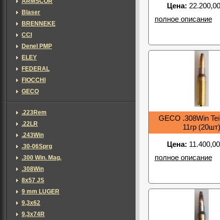
ARMSCOR
Цена:
22.200,00
Blaser
полное описание
BRENNEKE
CCI
Denel PMP
ELEY
FEDERAL
FIOCCHI
GECO
.223Rem
GECO .308Win Teil
.22LR
11гр (20шт
.243Win
Цена:
11.400,00
.30-06Sprg
полное описание
.300 Win. Mag.
.308Win
8x57 JS
9 mm LUGER
9,3x62
9,3x74R