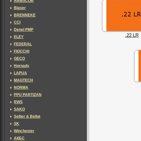
ARMSCOR
Blaser
BRENNEKE
CCI
Denel PMP
.22 LR
ELEY
FEDERAL
FIOCCHI
GECO
Hornady
LAPUA
MAGTECH
NORMA
PPU PARTIZAN
RWS
SAKO
Sellier & Bellot
SK
Winchester
АКБС