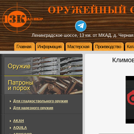
Ленинградское шоссе, 13 км. от МКАД, д. Черная
Главная
Информация
Мастерская
Производство
Кат
Климов
Для гладкоствольного оружия
Для нарезного оружия
AKAH
AQUILA