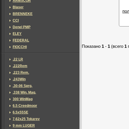
ARMSCOR
Blaser
по
BRENNEKE
CCI
Denel PMP
ELEY
FEDERAL
Показано
1
-
1
(всего
1
FIOCCHI
.22 LR
.222Rem
.223 Rem.
.243Win
.30-06 Sprg.
.338 Win. Mag.
300 WinMag
6.5 Creedmoor
6.5x55SE
7,62х25 Tokarev
9 mm LUGER