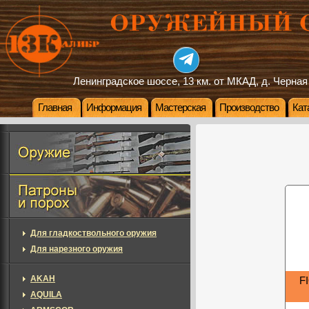
Ленинградское шоссе, 13 км. от МКАД, д. Черная
Главная
Информация
Мастерская
Производство
Кат
Для гладкоствольного оружия
Для нарезного оружия
AKAH
F
AQUILA