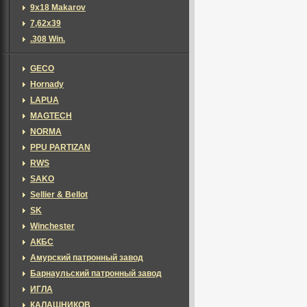
9х18 Makarov
7,62х39
.308 Win.
GECO
Hornady
LAPUA
MAGTECH
NORMA
PPU PARTIZAN
RWS
SAKO
Sellier & Bellot
SK
Winchester
АКБС
Амурский патронный завод
Барнаульский патронный завод
ИГЛА
КАЛАШНИКОВ