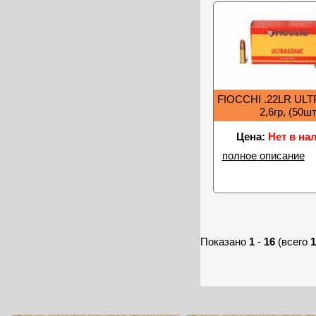
FIOCCHI .22LR UL
2,6гр, (50шт
Цена:
Нет в на
полное описание
Показано
1
-
16
(всего
1