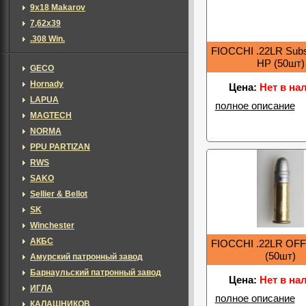
9х18 Makarov
7,62х39
.308 Win.
FIOCCHI .22LR Sub
HP (50шт)
GECO
Hornady
Цена:
Нет в на
LAPUA
полное описание
MAGTECH
NORMA
PPU PARTIZAN
RWS
SAKO
Sellier & Bellot
SK
Winchester
АКБС
FIOCCHI .22LR OFF
(50шт)
Амурский патронный завод
Барнаульский патронный завод
Цена:
Нет в на
ИГЛА
полное описание
КАЛАШНИКОВ