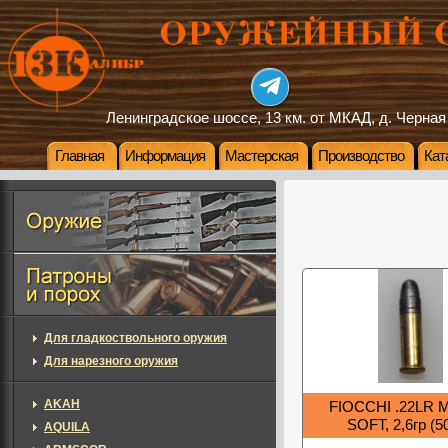
Ленинградское шоссе, 13 км. от МКАД, д. Черная
Главная
Информация
Мастерская
Производство
Кат
Для гладкоствольного оружия
Для нарезного оружия
AKAH
FIOCCHI .22LR
SOFT, 2,6гр (5
AQUILA