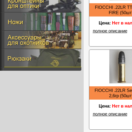
FIOCCHI .22LR T
FIRE (50шт
Цена:
Нет в на
полное описание
FIOCCHI .22LR Sem
2,6гр (50шт
Цена:
Нет в на
полное описание