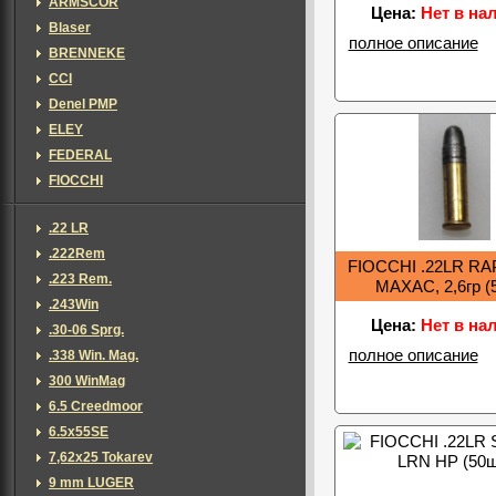
ARMSCOR
Цена:
Нет в на
Blaser
полное описание
BRENNEKE
CCI
Denel PMP
ELEY
FEDERAL
FIOCCHI
.22 LR
.222Rem
FIOCCHI .22LR RA
.223 Rem.
MAXAC, 2,6гр (
.243Win
Цена:
Нет в на
.30-06 Sprg.
полное описание
.338 Win. Mag.
300 WinMag
6.5 Creedmoor
6.5x55SE
7,62х25 Tokarev
9 mm LUGER