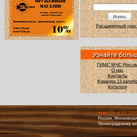
Искать
Расширенный поис
Узнайте боль
ГИМС МЧС Росси
О нас
Контакты
Команда 13 калиб
Каталоги
www.13k.ru | © 200
Россия, Московская
Ленинградскому ш