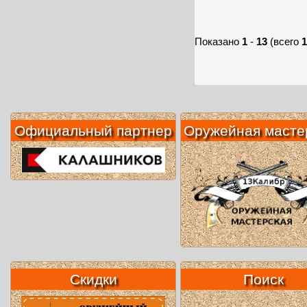
Показано
1
-
13
(всего
1
Официальный партнер
Оружейная масте
Скидки
Поиск