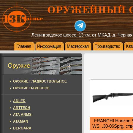
Ленинградское шоссе, 13 км. от МКАД, д. Черная
Главная
Информация
Мастерская
Производство
Кат
ОРУЖИЕ ГЛАДКОСТВОЛЬНОЕ
ОРУЖИЕ НАРЕЗНОЕ
ADLER
ARTTECH
ATA ARMS
FRANCHI Horizon S
ATAMAN
WS, .30-06Sprg, ст
BERGARA
(съёмный мага