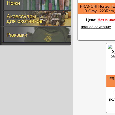
FRANCHI Horizon E
B-Gray, .223Rem,
560мм (съемный м
Цена:
Нет в на
полное описание
FRA
по