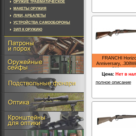
ОРУЖИЕ ТРАВМАТИЧЕСКОЕ
МАКЕТЫ ОРУЖИЯ
ЛУКИ, АРБАЛЕТЫ
УСТРОЙСТВА САМООБОРОНЫ
ЗИП К ОРУЖИЮ
FRANCHI Horizo
Anniversary, .308W
560мм, кей
Цена:
Нет в на
полное описание