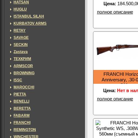
HATSAN
Цена:
184.500,0
HUGLU
полное описание
ISTANBUL SILAH
KURBATOV ARMS
RETAY
SAVAGE
SECKIN
Zastava
ТЕХКРИМ
ARMSCOR
BROWNING
FRANCHI Horizo
Anniversary, .30-
ISSC
ствол 560мм, 
MAROCCHI
Цена:
Нет в на
PIETTA
полное описание
BENELLI
BERETTA
FABARM
FRANCHI
REMINGTON
WINCHESTER