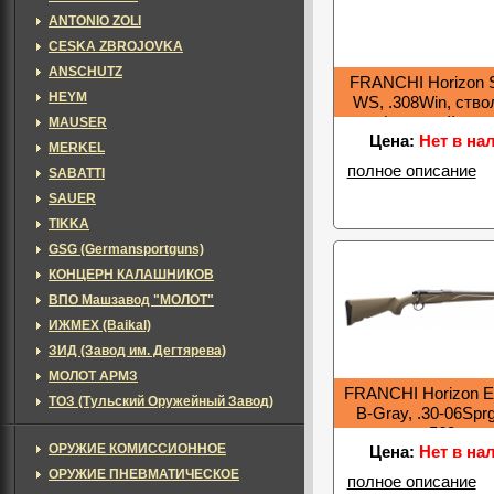
ANTONIO ZOLI
CESKA ZBROJOVKA
ANSCHUTZ
FRANCHI Horizon S
HEYM
WS, .308Win, ств
(съемный мага
MAUSER
Цена:
Нет в на
MERKEL
полное описание
SABATTI
SAUER
TIKKA
GSG (Germansportguns)
КОНЦЕРН КАЛАШНИКОВ
ВПО Машзавод "МОЛОТ"
ИЖМЕХ (Baikal)
ЗИД (Завод им. Дегтярева)
МОЛОТ АРМЗ
FRANCHI Horizon E
ТОЗ (Тульский Оружейный Завод)
B-Gray, .30-06Spr
560мм
ОРУЖИЕ КОМИССИОННОЕ
Цена:
Нет в на
ОРУЖИЕ ПНЕВМАТИЧЕСКОЕ
полное описание