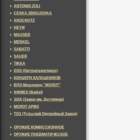
ANTONIO ZOLI
CESKA ZBROJOVKA
ANSCHUTZ
HEYM
MAUSER
MERKEL
SABATTI
SAUER
TIKKA
GSG (Germansportguns)
КОНЦЕРН КАЛАШНИКОВ
ВПО Машзавод "МОЛОТ"
ИЖМЕХ (Baikal)
ЗИД (Завод им. Дегтярева)
МОЛОТ АРМЗ
ТОЗ (Тульский Оружейный Завод)
ОРУЖИЕ КОМИССИОННОЕ
ОРУЖИЕ ПНЕВМАТИЧЕСКОЕ