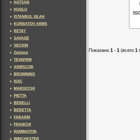
HATSAN
HUGLU
по
ISTANBUL SILAH
KURBATOV ARMS
RETAY
SAVAGE
SECKIN
Показано
1
-
1
(всего
1
Zastava
ТЕХКРИМ
ARMSCOR
BROWNING
ISSC
MAROCCHI
PIETTA
BENELLI
BERETTA
FABARM
FRANCHI
REMINGTON
WINCHESTER