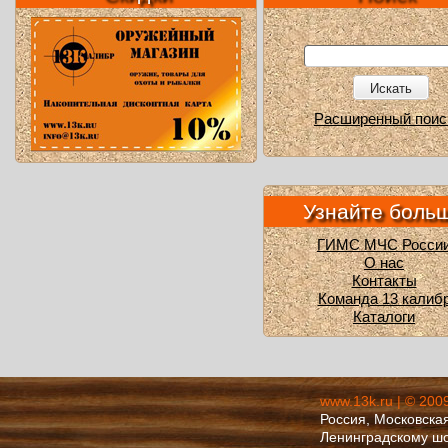
Искать
Расширенный поис
Узнайте боль
ГИМС МЧС Росси
О нас
Контакты
Команда 13 калиб
Каталоги
www.13k.ru | © 200
Россия, Московская
Ленинградскому ш