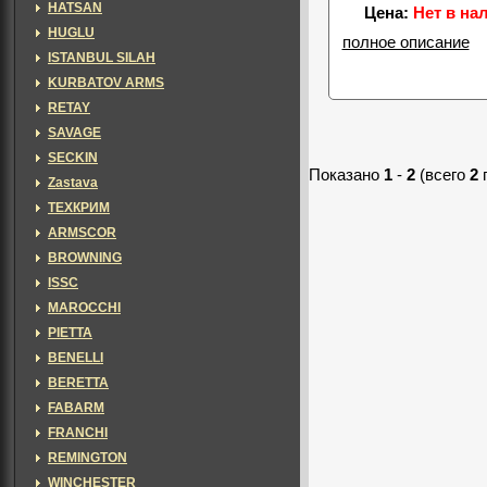
HATSAN
Цена:
Нет в на
HUGLU
полное описание
ISTANBUL SILAH
KURBATOV ARMS
RETAY
SAVAGE
SECKIN
Показано
1
-
2
(всего
2
Zastava
ТЕХКРИМ
ARMSCOR
BROWNING
ISSC
MAROCCHI
PIETTA
BENELLI
BERETTA
FABARM
FRANCHI
REMINGTON
WINCHESTER