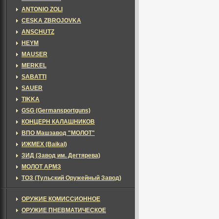
ANTONIO ZOLI
CESKA ZBROJOVKA
ANSCHUTZ
HEYM
MAUSER
MERKEL
SABATTI
SAUER
TIKKA
GSG (Germansportguns)
КОНЦЕРН КАЛАШНИКОВ
ВПО Машзавод "МОЛОТ"
ИЖМЕХ (Baikal)
ЗИД (Завод им. Дегтярева)
МОЛОТ АРМЗ
ТОЗ (Тульский Оружейный Завод)
ОРУЖИЕ КОМИССИОННОЕ
ОРУЖИЕ ПНЕВМАТИЧЕСКОЕ