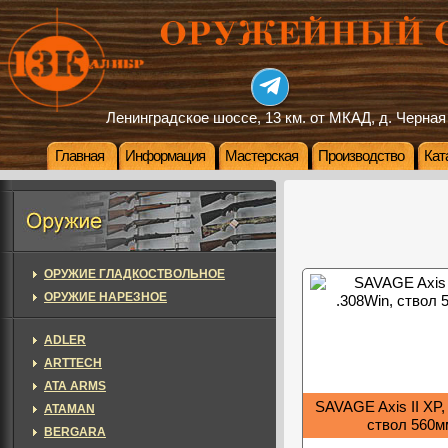
Ленинградское шоссе, 13 км. от МКАД, д. Черная
Главная
Информация
Мастерская
Производство
Кат
ОРУЖИЕ ГЛАДКОСТВОЛЬНОЕ
ОРУЖИЕ НАРЕЗНОЕ
ADLER
ARTTECH
ATA ARMS
SAVAGE Axis II XP,
ATAMAN
ствол 560м
BERGARA