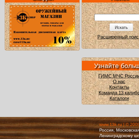
Искать
Расширенный поис
Узнайте боль
ГИМС МЧС Росси
О нас
Контакты
Команда 13 калиб
Каталоги
www.13k.ru | © 200
Россия, Московская
Ленинградскому ш