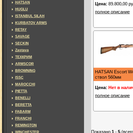
HATSAN
Цена:
89.800,00 ру
HUGLU
полное описание
ISTANBUL SILAH
KURBATOV ARMS
RETAY
SAVAGE
SECKIN
Zastava
ТЕХКРИМ
ARMSCOR
BROWNING
HATSAN Escort Wo
ствол 560мм
ISSC
MAROCCHI
Цена:
Нет в нали
PIETTA
полное описание
BENELLI
BERETTA
FABARM
FRANCHI
REMINGTON
Показано
1
-
5
(всег
WINCHESTER