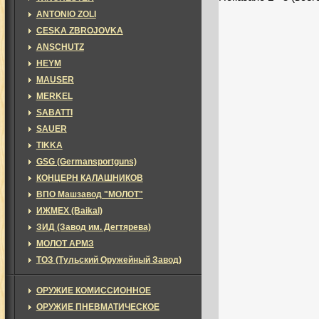
ANTONIO ZOLI
CESKA ZBROJOVKA
ANSCHUTZ
HEYM
MAUSER
MERKEL
SABATTI
SAUER
TIKKA
GSG (Germansportguns)
КОНЦЕРН КАЛАШНИКОВ
ВПО Машзавод "МОЛОТ"
ИЖМЕХ (Baikal)
ЗИД (Завод им. Дегтярева)
МОЛОТ АРМЗ
ТОЗ (Тульский Оружейный Завод)
ОРУЖИЕ КОМИССИОННОЕ
ОРУЖИЕ ПНЕВМАТИЧЕСКОЕ