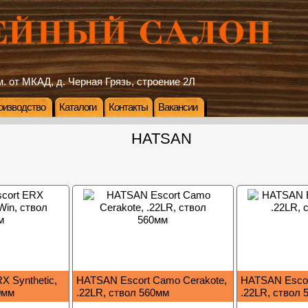
. от МКАД, д. Черная Грязь, строение 2Л
оизводство
Каталоги
Контакты
Вакансии
HATSAN
X Synthetic,
HATSAN Escort Camo Cerakote,
HATSAN Escort
0мм
.22LR, ствол 560мм
.22LR, ствол 