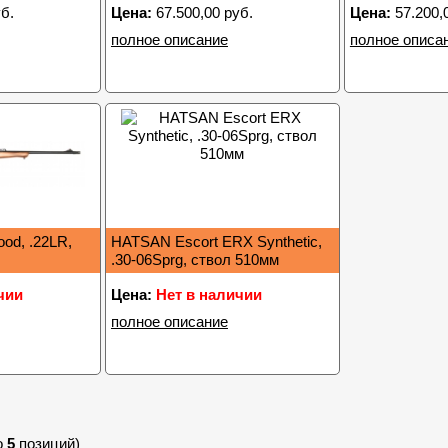
б.
Цена:
67.500,00 руб.
Цена:
57.200,
полное описание
полное описа
od, .22LR,
HATSAN Escort ERX Synthetic,
.30-06Sprg, ствол 510мм
чии
Цена:
Нет в наличии
полное описание
о
5
позиций)