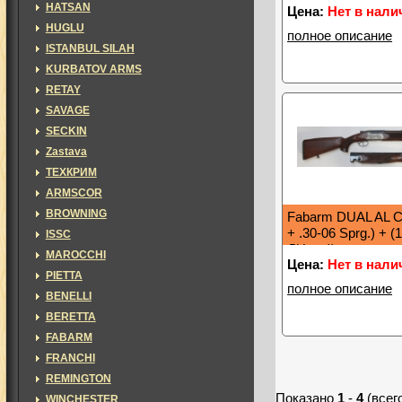
HATSAN
Цена:
Нет в нали
HUGLU
полное описание
ISTANBUL SILAH
KURBATOV ARMS
RETAY
SAVAGE
SECKIN
Zastava
ТЕХКРИМ
ARMSCOR
BROWNING
Fabarm DUAL AL C
+ .30-06 Sprg.) + (
ISSC
ДН, кейс
MAROCCHI
Цена:
Нет в нали
PIETTA
полное описание
BENELLI
BERETTA
FABARM
FRANCHI
REMINGTON
Показано
1
-
4
(всег
WINCHESTER