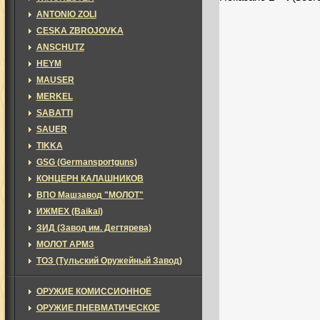
ANTONIO ZOLI
CESKA ZBROJOVKA
ANSCHUTZ
HEYM
MAUSER
MERKEL
SABATTI
SAUER
TIKKA
GSG (Germansportguns)
КОНЦЕРН КАЛАШНИКОВ
ВПО Машзавод "МОЛОТ"
ИЖМЕХ (Baikal)
ЗИД (Завод им. Дегтярева)
МОЛОТ АРМЗ
ТОЗ (Тульский Оружейный Завод)
ОРУЖИЕ КОМИССИОННОЕ
ОРУЖИЕ ПНЕВМАТИЧЕСКОЕ