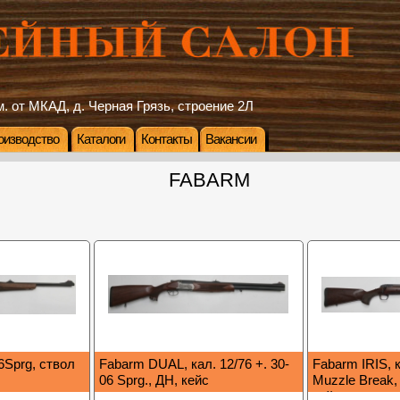
. от МКАД, д. Черная Грязь, строение 2Л
оизводство
Каталоги
Контакты
Вакансии
FABARM
6Sprg, ствол
Fabarm DUAL, кал. 12/76 +. 30-
Fabarm IRIS, к
06 Sprg., ДН, кейс
Muzzle Break,
кейс