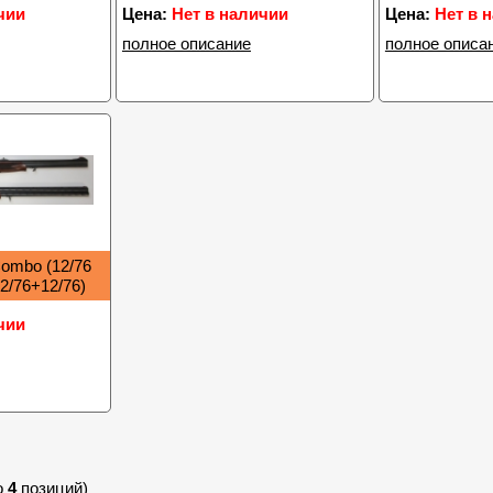
чии
Цена:
Нет в наличии
Цена:
Нет в 
полное описание
полное описа
ombo (12/76
12/76+12/76)
чии
о
4
позиций)