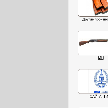
Другие произв
МЦ
САЙГА, Т