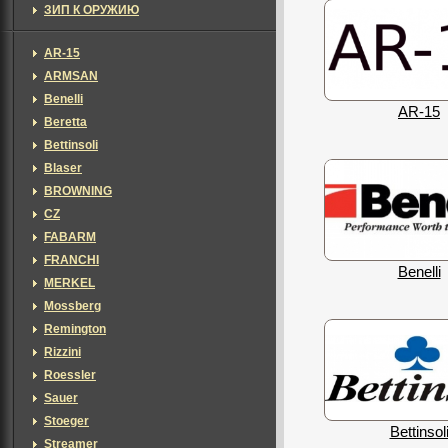
ЗИП К ОРУЖИЮ
AR-15
ARMSAN
Benelli
AR-15
Beretta
Bettinsoli
Blaser
BROWNING
CZ
FABARM
FRANCHI
Benelli
MERKEL
Mossberg
Remington
Rizzini
Roessler
Sauer
Stoeger
Bettinsol
Streamer