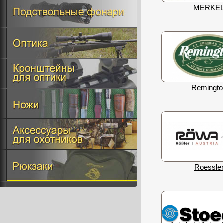
MERKE
Remingto
Roessle