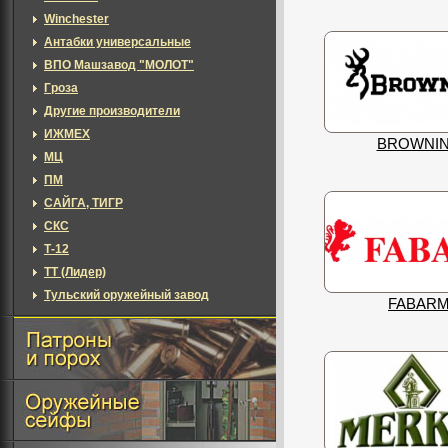
Winchester
Антабки универсальные
ВПО Машзавод "МОЛОТ"
Гроза
Другие производители
ИЖМЕХ
BROWNI
МЦ
ПМ
САЙГА, ТИГР
СКС
Т-12
ТТ (Лидер)
Тульский оружейный завод
FABAR