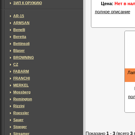
ЗИП К ОРУЖИЮ
Цена:
Нет в на
полное описание
AR-15
ARMSAN
Benelli
Beretta
Bettinsoli
Blaser
BROWNING
CZ
FABARM
Лап
FRANCHI
MERKEL
Mossberg
по
Remington
Rizzini
Roessler
Sauer
Stoeger
Показано
1
-
3
(всего
3
Streamer