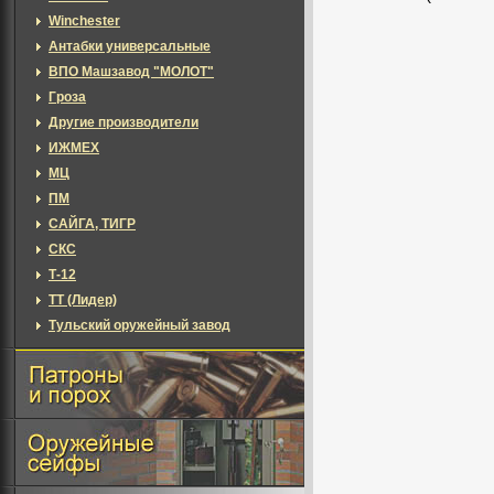
Winchester
Антабки универсальные
ВПО Машзавод "МОЛОТ"
Гроза
Другие производители
ИЖМЕХ
МЦ
ПМ
САЙГА, ТИГР
СКС
Т-12
ТТ (Лидер)
Тульский оружейный завод