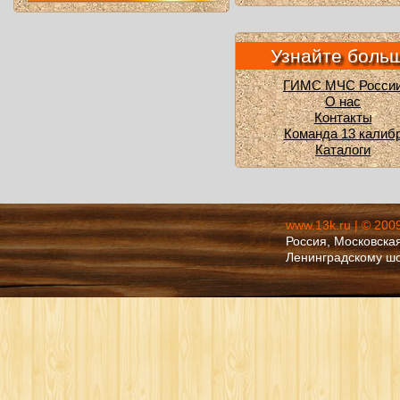
Узнайте боль
ГИМС МЧС Росси
О нас
Контакты
Команда 13 калиб
Каталоги
www.13k.ru | © 200
Россия, Московская
Ленинградскому ш