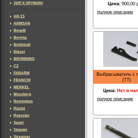
ЗИП К ОРУЖИЮ
Цена:
900,00 
полное описание
AR-15
ARMSAN
Benelli
Beretta
Bettinsoli
Blaser
BROWNING
CZ
FABARM
Выбрасыватель с 
(ТТ)
FRANCHI
MERKEL
Цена:
Нет в на
Mossberg
полное описание
Remington
Rizzini
Roessler
Sauer
Stoeger
Streamer