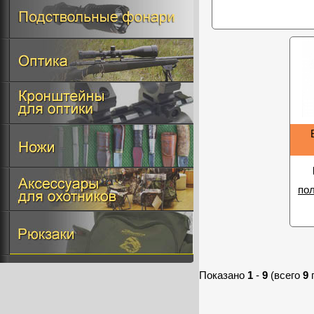
по
Показано
1
-
9
(всего
9