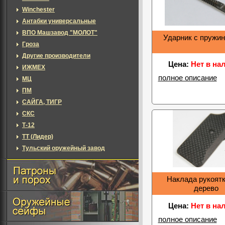
Winchester
Антабки универсальные
ВПО Машзавод "МОЛОТ"
Ударник с пружин
Гроза
Другие производители
Цена:
Нет в на
ИЖМЕХ
полное описание
МЦ
ПМ
САЙГА, ТИГР
СКС
Т-12
ТТ (Лидер)
Тульский оружейный завод
Наклада рукоятк
дерево
Цена:
Нет в на
полное описание