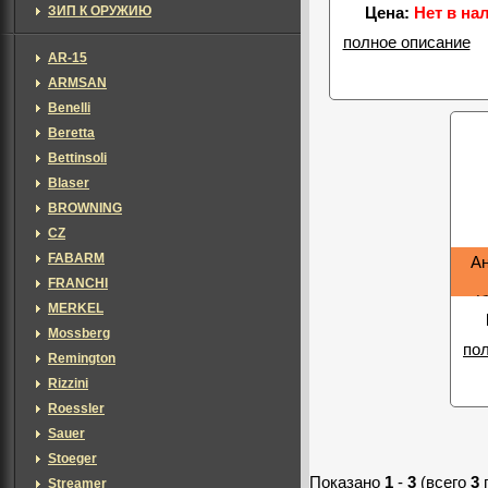
ЗИП К ОРУЖИЮ
Цена:
Нет в на
полное описание
AR-15
ARMSAN
Benelli
Beretta
Bettinsoli
Blaser
BROWNING
CZ
FABARM
Ан
FRANCHI
(
MERKEL
Mossberg
по
Remington
Rizzini
Roessler
Sauer
Stoeger
Показано
1
-
3
(всего
3
Streamer