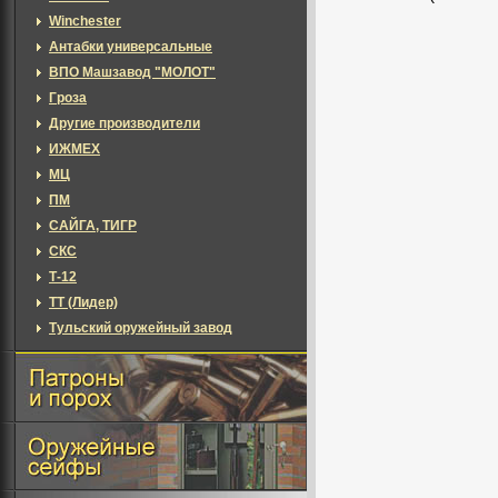
Winchester
Антабки универсальные
ВПО Машзавод "МОЛОТ"
Гроза
Другие производители
ИЖМЕХ
МЦ
ПМ
САЙГА, ТИГР
СКС
Т-12
ТТ (Лидер)
Тульский оружейный завод