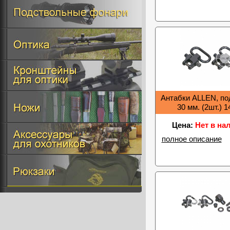
Антабки ALLEN, по
30 мм. (2шт.) 
Цена:
Нет в на
полное описание