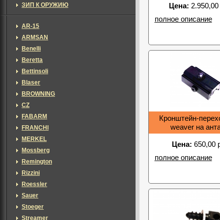
ЗИП К ОРУЖИЮ
Цена:
2.950,00
полное описание
AR-15
ARMSAN
Benelli
Beretta
Bettinsoli
Blaser
BROWNING
CZ
FABARM
Кронштейн-перех
weaver на ант
FRANCHI
MERKEL
Цена:
650,00 
Mossberg
полное описание
Remington
Rizzini
Roessler
Sauer
Stoeger
Streamer