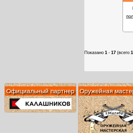
по
Показано
1
-
17
(всего
1
Официальный партнер
Оружейная масте