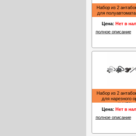
Набор из 2 антаб
для полуавтомата
Цена:
Нет в на
полное описание
Набор из 2 антаб
для нарезного 
(14470)
Цена:
Нет в на
полное описание