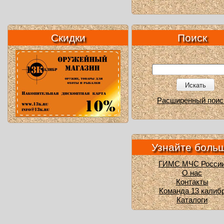
Скидки
Поиск
Искать
Расширенный поис
Узнайте боль
ГИМС МЧС Росси
О нас
Контакты
Команда 13 калиб
Каталоги