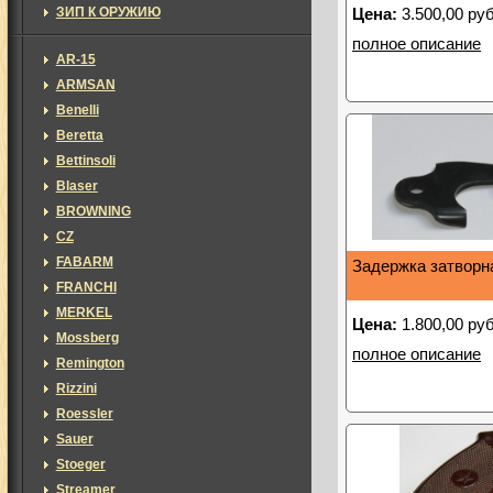
ЗИП К ОРУЖИЮ
Цена:
3.500,00 руб
полное описание
AR-15
ARMSAN
Benelli
Beretta
Bettinsoli
Blaser
BROWNING
CZ
FABARM
Задержка затворн
FRANCHI
MERKEL
Цена:
1.800,00 руб
Mossberg
полное описание
Remington
Rizzini
Roessler
Sauer
Stoeger
Streamer