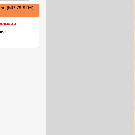
ль (МР-79-9ТМ)
наличии
ние