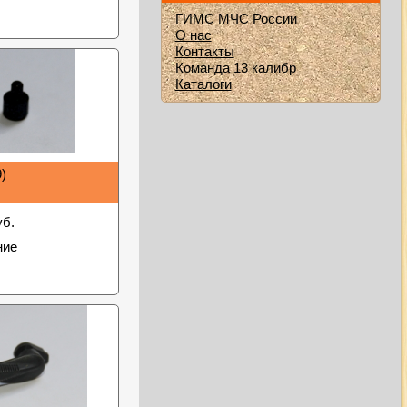
ГИМС МЧС России
О нас
Контакты
Команда 13 калибр
Каталоги
)
уб.
ние