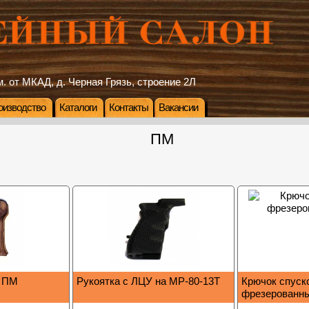
. от МКАД, д. Черная Грязь, строение 2Л
оизводство
Каталоги
Контакты
Вакансии
ПМ
) ПМ
Рукоятка с ЛЦУ на МР-80-13Т
Крючок спуск
фрезерованн