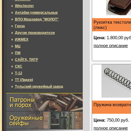
Winchester
Антабки универсальные
ВПО Машзавод "МОЛОТ"
Рукоятка текстол
Гроза
(люкс)
Другие производители
Цена:
1.800,00 руб
ИЖМЕХ
полное описание
МЦ
ПМ
САЙГА, ТИГР
СКС
Т-12
ТТ (Лидер)
Тульский оружейный завод
Пружина возвратн
Цена:
750,00 руб.
полное описание