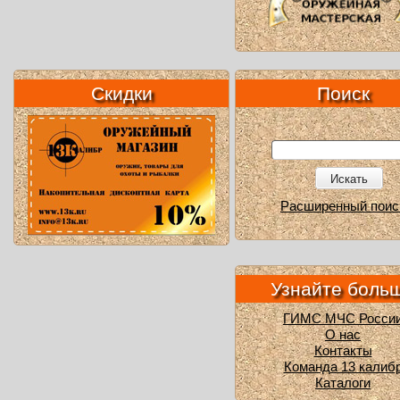
Скидки
Поиск
Искать
Расширенный поис
Узнайте боль
ГИМС МЧС Росси
О нас
Контакты
Команда 13 калиб
Каталоги