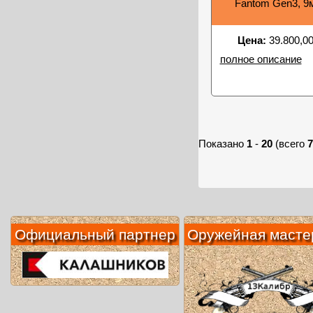
Fantom Gen3, 9
Цена:
39.800,00
полное описание
Показано
1
-
20
(всего
7
Официальный партнер
Оружейная масте