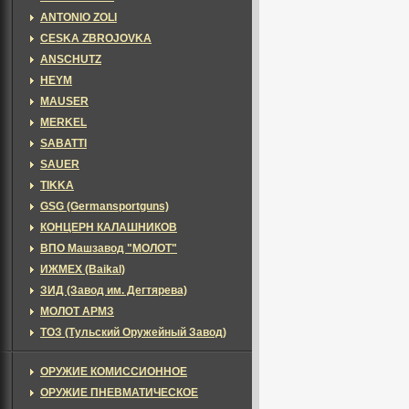
ANTONIO ZOLI
CESKA ZBROJOVKA
ANSCHUTZ
HEYM
MAUSER
MERKEL
SABATTI
SAUER
TIKKA
GSG (Germansportguns)
КОНЦЕРН КАЛАШНИКОВ
ВПО Машзавод "МОЛОТ"
ИЖМЕХ (Baikal)
ЗИД (Завод им. Дегтярева)
МОЛОТ АРМЗ
ТОЗ (Тульский Оружейный Завод)
ОРУЖИЕ КОМИССИОННОЕ
ОРУЖИЕ ПНЕВМАТИЧЕСКОЕ