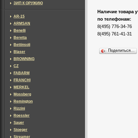
ЗИП К ОРУЖИЮ
Наличие товара у
AR-15
по телефонам:
ARMSAN
8(495) 776-34-76
Benelli
8(495) 761-41-31
Beretta
Bettinsoli
Поделиться…
Blaser
BROWNING
CZ
FABARM
FRANCHI
MERKEL
Mossberg
Remington
Rizzini
Roessler
Sauer
Stoeger
Streamer