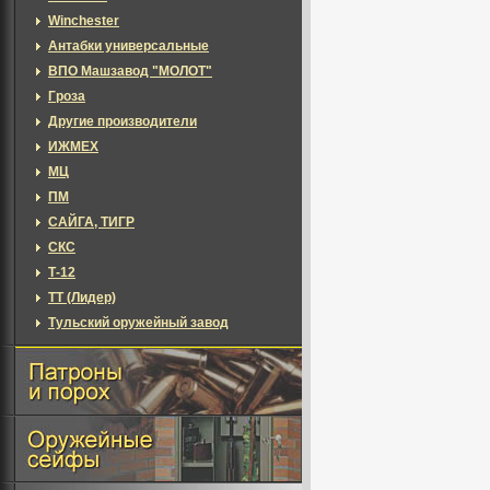
Winchester
Антабки универсальные
ВПО Машзавод "МОЛОТ"
Гроза
Другие производители
ИЖМЕХ
МЦ
ПМ
САЙГА, ТИГР
СКС
Т-12
ТТ (Лидер)
Тульский оружейный завод