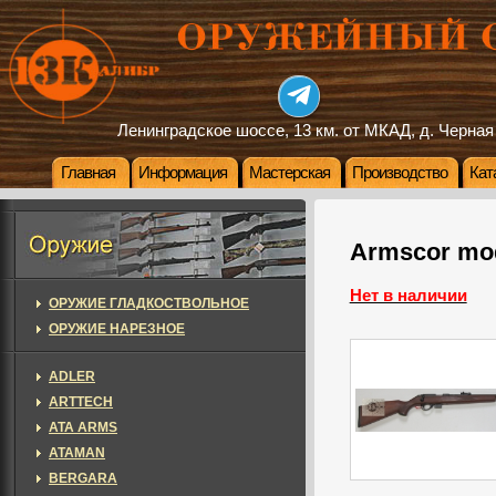
Ленинградское шоссе, 13 км. от МКАД, д. Черная
Главная
Информация
Мастерская
Производство
Кат
Armscor mo
Нет в наличии
ОРУЖИЕ ГЛАДКОСТВОЛЬНОЕ
ОРУЖИЕ НАРЕЗНОЕ
ADLER
ARTTECH
ATA ARMS
ATAMAN
BERGARA