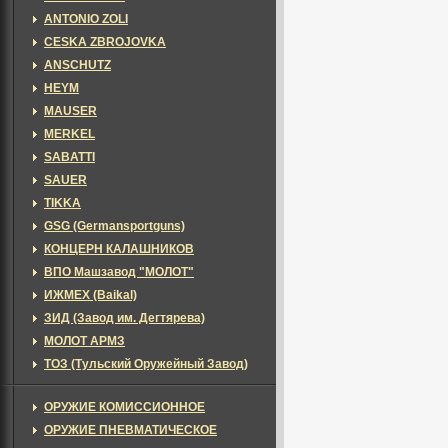
ANTONIO ZOLI
CESKA ZBROJOVKA
ANSCHUTZ
HEYM
MAUSER
MERKEL
SABATTI
SAUER
TIKKA
GSG (Germansportguns)
КОНЦЕРН КАЛАШНИКОВ
ВПО Машзавод "МОЛОТ"
ИЖМЕХ (Baikal)
ЗИД (Завод им. Дегтярева)
МОЛОТ АРМЗ
ТОЗ (Тульский Оружейный Завод)
ОРУЖИЕ КОМИССИОННОЕ
ОРУЖИЕ ПНЕВМАТИЧЕСКОЕ