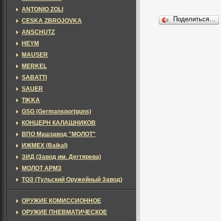
ANTONIO ZOLI
Поделиться…
CESKA ZBROJOVKA
ANSCHUTZ
HEYM
MAUSER
MERKEL
SABATTI
SAUER
TIKKA
GSG (Germansportguns)
КОНЦЕРН КАЛАШНИКОВ
ВПО Машзавод "МОЛОТ"
ИЖМЕХ (Baikal)
ЗИД (Завод им. Дегтярева)
МОЛОТ АРМЗ
ТОЗ (Тульский Оружейный Завод)
ОРУЖИЕ КОМИССИОННОЕ
ОРУЖИЕ ПНЕВМАТИЧЕСКОЕ