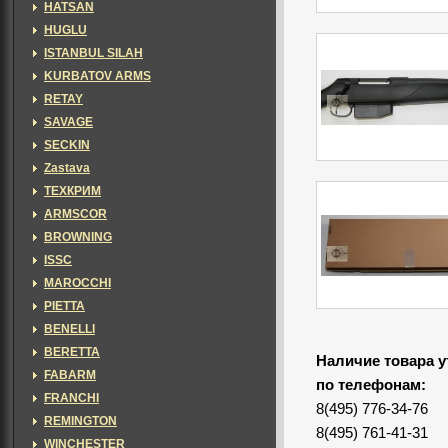
HATSAN
HUGLU
ISTANBUL SILAH
KURBATOV ARMS
RETAY
SAVAGE
SECKIN
Zastava
ТЕХКРИМ
ARMSCOR
BROWNING
ISSC
MAROCCHI
PIETTA
BENELLI
BERETTA
Наличие товара у
FABARM
по телефонам:
FRANCHI
8(495) 776-34-76
REMINGTON
8(495) 761-41-31
WINCHESTER