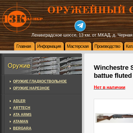
Ленинградское шоссе, 13 км. от МКАД, д. Черная
Главная
Информация
Мастерская
Производство
Кат
Winchestre S
battue fluted
ОРУЖИЕ ГЛАДКОСТВОЛЬНОЕ
Нет в наличии
ОРУЖИЕ НАРЕЗНОЕ
ADLER
ARTTECH
ATA ARMS
ATAMAN
BERGARA