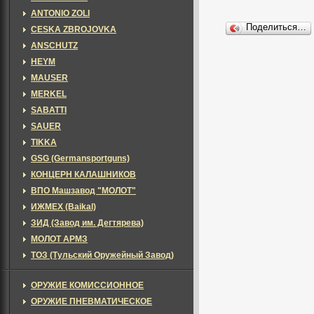
ANTONIO ZOLI
Поделиться…
CESKA ZBROJOVKA
ANSCHUTZ
HEYM
MAUSER
MERKEL
SABATTI
SAUER
TIKKA
GSG (Germansportguns)
КОНЦЕРН КАЛАШНИКОВ
ВПО Машзавод "МОЛОТ"
ИЖМЕХ (Baikal)
ЗИД (Завод им. Дегтярева)
МОЛОТ АРМЗ
ТОЗ (Тульский Оружейный Завод)
ОРУЖИЕ КОМИССИОННОЕ
ОРУЖИЕ ПНЕВМАТИЧЕСКОЕ