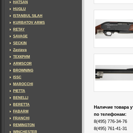
HATSAN
HUGLU
ISTANBUL SILAH
KURBATOV ARMS
RETAY
SAVAGE
SECKIN
Zastava
ТЕХКРИМ
ARMSCOR
BROWNING
ISSC
MAROCCHI
PIETTA
BENELLI
BERETTA
Наличие товара у
FABARM
по телефонам:
FRANCHI
8(495) 776-34-76
REMINGTON
8(495) 761-41-31
WINCHESTER