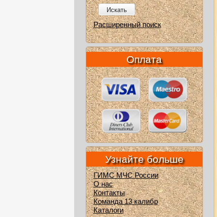
Искать
Расширенный поиск
Оплата
Узнайте больше
ГИМС МЧС России
О нас
Контакты
Команда 13 калибр
Каталоги