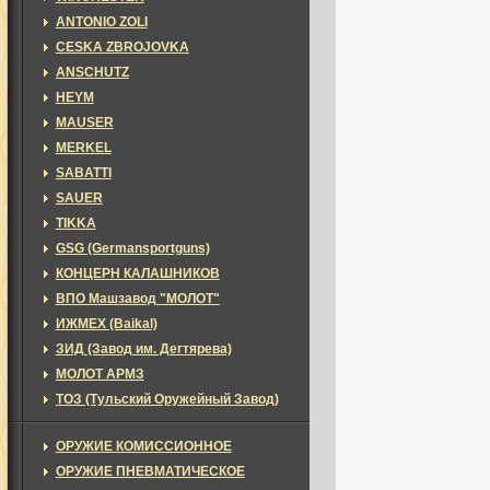
ANTONIO ZOLI
CESKA ZBROJOVKA
ANSCHUTZ
HEYM
MAUSER
MERKEL
SABATTI
SAUER
TIKKA
GSG (Germansportguns)
КОНЦЕРН КАЛАШНИКОВ
ВПО Машзавод "МОЛОТ"
ИЖМЕХ (Baikal)
ЗИД (Завод им. Дегтярева)
МОЛОТ АРМЗ
ТОЗ (Тульский Оружейный Завод)
ОРУЖИЕ КОМИССИОННОЕ
ОРУЖИЕ ПНЕВМАТИЧЕСКОЕ