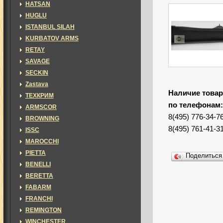
HATSAN
HUGLU
ISTANBUL SILAH
KURBATOV ARMS
RETAY
SAVAGE
SECKIN
Zastava
Наличие товар
ТЕХКРИМ
по телефонам
ARMSCOR
8(495) 776-34-7
BROWNING
8(495) 761-41-3
ISSC
MAROCCHI
PIETTA
Поделитьс
BENELLI
BERETTA
FABARM
FRANCHI
REMINGTON
WINCHESTER