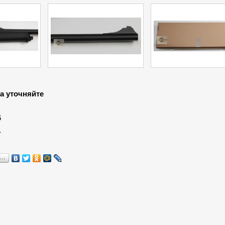
а уточняйте
:
6
1
я…