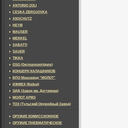
ANTONIO ZOLI
CESKA ZBROJOVKA
ANSCHUTZ
HEYM
MAUSER
MERKEL
SABATTI
SAUER
TIKKA
GSG (Germansportguns)
КОНЦЕРН КАЛАШНИКОВ
ВПО Машзавод "МОЛОТ"
ИЖМЕХ (Baikal)
ЗИД (Завод им. Дегтярева)
МОЛОТ АРМЗ
ТОЗ (Тульский Оружейный Завод)
ОРУЖИЕ КОМИССИОННОЕ
ОРУЖИЕ ПНЕВМАТИЧЕСКОЕ