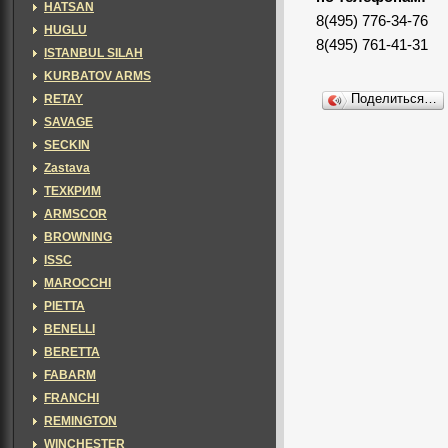
HATSAN
8(495) 776-34-76
HUGLU
8(495) 761-41-31
ISTANBUL SILAH
KURBATOV ARMS
RETAY
Поделиться…
SAVAGE
SECKIN
Zastava
ТЕХКРИМ
ARMSCOR
BROWNING
ISSC
MAROCCHI
PIETTA
BENELLI
BERETTA
FABARM
FRANCHI
REMINGTON
WINCHESTER