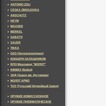
ANTONIO ZOLI
CESKA ZBROJOVKA
ANSCHUTZ
HEYM
MAUSER
MERKEL
SABATTI
SAUER
TIKKA
GSG (Germansportguns)
КОНЦЕРН КАЛАШНИКОВ
ВПО Машзавод "МОЛОТ"
ИЖМЕХ (Baikal)
ЗИД (Завод им. Дегтярева)
МОЛОТ АРМЗ
ТОЗ (Тульский Оружейный Завод)
ОРУЖИЕ КОМИССИОННОЕ
ОРУЖИЕ ПНЕВМАТИЧЕСКОЕ