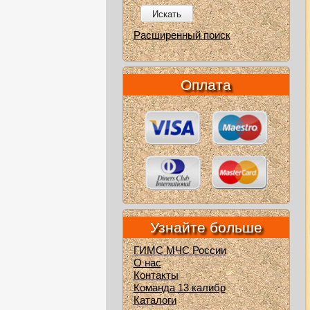
Искать
Расширенный поиск
Оплата
Узнайте больше
ГИМС МЧС России
О нас
Контакты
Команда 13 калибр
Каталоги