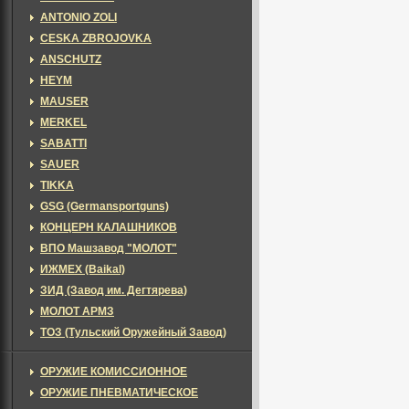
ANTONIO ZOLI
CESKA ZBROJOVKA
ANSCHUTZ
HEYM
MAUSER
MERKEL
SABATTI
SAUER
TIKKA
GSG (Germansportguns)
КОНЦЕРН КАЛАШНИКОВ
ВПО Машзавод "МОЛОТ"
ИЖМЕХ (Baikal)
ЗИД (Завод им. Дегтярева)
МОЛОТ АРМЗ
ТОЗ (Тульский Оружейный Завод)
ОРУЖИЕ КОМИССИОННОЕ
ОРУЖИЕ ПНЕВМАТИЧЕСКОЕ