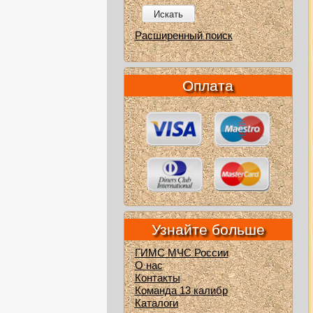
Искать
Расширенный поиск
Оплата
Узнайте больше
ГИМС МЧС России
О нас
Контакты
Команда 13 калибр
Каталоги