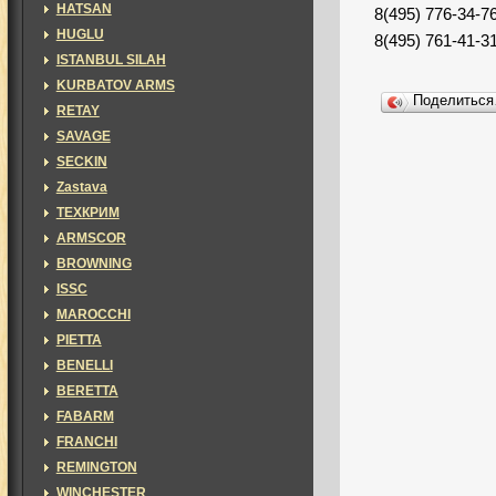
HATSAN
8(495) 776-34-7
HUGLU
8(495) 761-41-3
ISTANBUL SILAH
KURBATOV ARMS
Поделитьс
RETAY
SAVAGE
SECKIN
Zastava
ТЕХКРИМ
ARMSCOR
BROWNING
ISSC
MAROCCHI
PIETTA
BENELLI
BERETTA
FABARM
FRANCHI
REMINGTON
WINCHESTER