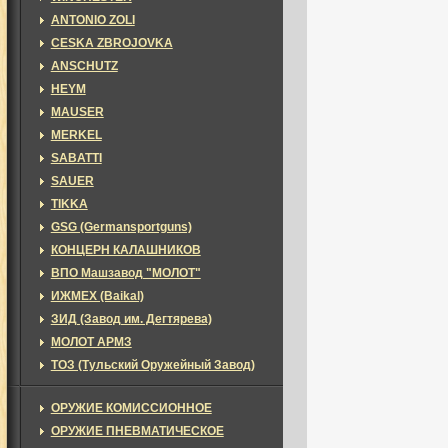
ANTONIO ZOLI
CESKA ZBROJOVKA
ANSCHUTZ
HEYM
MAUSER
MERKEL
SABATTI
SAUER
TIKKA
GSG (Germansportguns)
КОНЦЕРН КАЛАШНИКОВ
ВПО Машзавод "МОЛОТ"
ИЖМЕХ (Baikal)
ЗИД (Завод им. Дегтярева)
МОЛОТ АРМЗ
ТОЗ (Тульский Оружейный Завод)
ОРУЖИЕ КОМИССИОННОЕ
ОРУЖИЕ ПНЕВМАТИЧЕСКОЕ