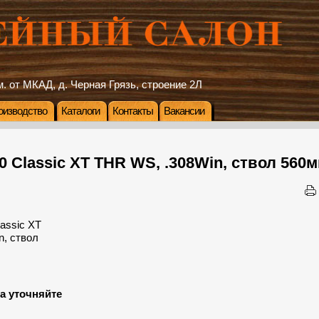
. от МКАД, д. Черная Грязь, строение 2Л
оизводство
Каталоги
Контакты
Вакансии
 Classic XT THR WS, .308Win, ствол 560
а уточняйте
: