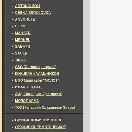
ANTONIO ZOLI
CESKA ZBROJOVKA
ANSCHUTZ
HEYM
MAUSER
MERKEL
SABATTI
SAUER
TIKKA
GSG (Germansportguns)
КОНЦЕРН КАЛАШНИКОВ
ВПО Машзавод "МОЛОТ"
ИЖМЕХ (Baikal)
ЗИД (Завод им. Дегтярева)
МОЛОТ АРМЗ
ТОЗ (Тульский Оружейный Завод)
ОРУЖИЕ КОМИССИОННОЕ
ОРУЖИЕ ПНЕВМАТИЧЕСКОЕ