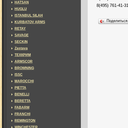
HATSAN
8(495) 761-41-3
HUGLU
ISTANBUL SILAH
Поделитьс
KURBATOV ARMS
RETAY
SAVAGE
SECKIN
Zastava
ТЕХКРИМ
ARMSCOR
BROWNING
ISSC
MAROCCHI
PIETTA
BENELLI
BERETTA
FABARM
FRANCHI
REMINGTON
WINCHESTER