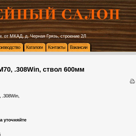
. от МКАД, д. Черная Грязь, строение 2Л
оизводство
Каталоги
Контакты
Вакансии
70, .308Win, ствол 600мм
а уточняйте
:
6