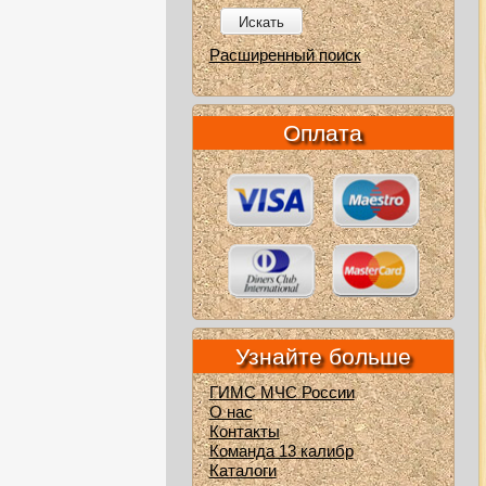
Искать
Расширенный поиск
Оплата
Узнайте больше
ГИМС МЧС России
О нас
Контакты
Команда 13 калибр
Каталоги