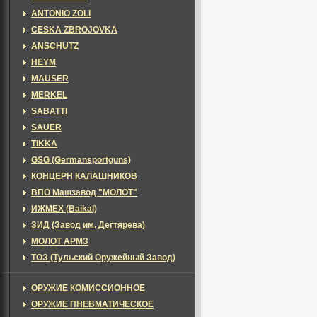
ANTONIO ZOLI
CESKA ZBROJOVKA
ANSCHUTZ
HEYM
MAUSER
MERKEL
SABATTI
SAUER
TIKKA
GSG (Germansportguns)
КОНЦЕРН КАЛАШНИКОВ
ВПО Машзавод "МОЛОТ"
ИЖМЕХ (Baikal)
ЗИД (Завод им. Дегтярева)
МОЛОТ АРМЗ
ТОЗ (Тульский Оружейный Завод)
ОРУЖИЕ КОМИССИОННОЕ
ОРУЖИЕ ПНЕВМАТИЧЕСКОЕ