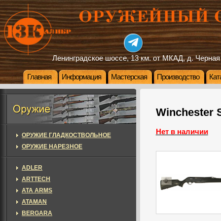
Ленинградское шоссе, 13 км. от МКАД, д. Черная
Главная
Информация
Мастерская
Производство
Кат
Winchester 
Нет в наличии
ОРУЖИЕ ГЛАДКОСТВОЛЬНОЕ
ОРУЖИЕ НАРЕЗНОЕ
ADLER
ARTTECH
ATA ARMS
ATAMAN
BERGARA