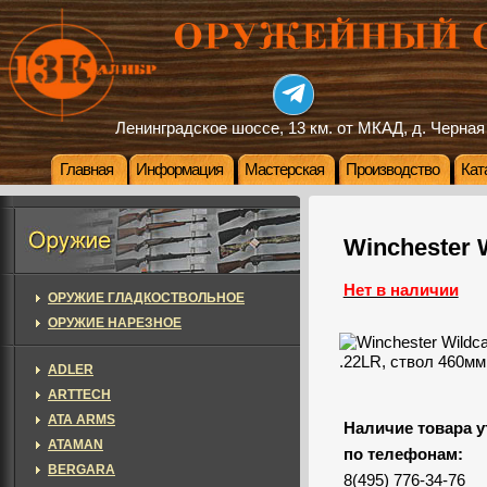
Ленинградское шоссе, 13 км. от МКАД, д. Черная
Главная
Информация
Мастерская
Производство
Кат
Winchester 
Нет в наличии
ОРУЖИЕ ГЛАДКОСТВОЛЬНОЕ
ОРУЖИЕ НАРЕЗНОЕ
ADLER
ARTTECH
ATA ARMS
Наличие товара у
ATAMAN
по телефонам:
BERGARA
8(495) 776-34-76