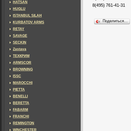
HATSAN
8(495) 761-41-31
HUGLU
ISTANBUL SILAH
Поделиться…
KURBATOV ARMS
RETAY
SAVAGE
SECKIN
Zastava
ТЕХКРИМ
ARMSCOR
BROWNING
ISSC
MAROCCHI
PIETTA
BENELLI
BERETTA
FABARM
FRANCHI
REMINGTON
WINCHESTER