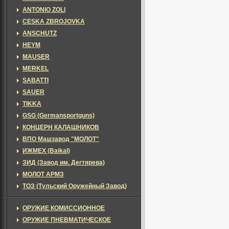
ANTONIO ZOLI
CESKA ZBROJOVKA
ANSCHUTZ
HEYM
MAUSER
MERKEL
SABATTI
SAUER
TIKKA
GSG (Germansportguns)
КОНЦЕРН КАЛАШНИКОВ
ВПО Машзавод "МОЛОТ"
ИЖМЕХ (Baikal)
ЗИД (Завод им. Дегтярева)
МОЛОТ АРМЗ
ТОЗ (Тульский Оружейный Завод)
ОРУЖИЕ КОМИССИОННОЕ
ОРУЖИЕ ПНЕВМАТИЧЕСКОЕ