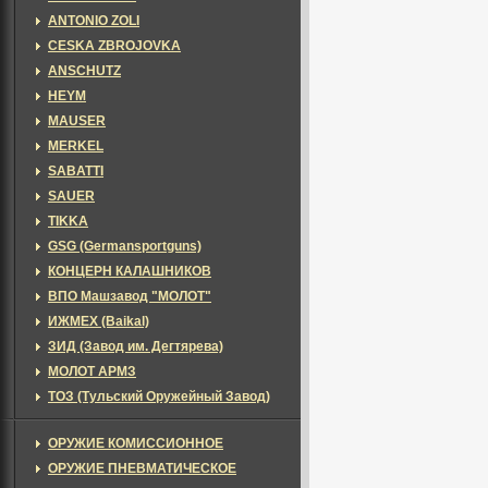
ANTONIO ZOLI
CESKA ZBROJOVKA
ANSCHUTZ
HEYM
MAUSER
MERKEL
SABATTI
SAUER
TIKKA
GSG (Germansportguns)
КОНЦЕРН КАЛАШНИКОВ
ВПО Машзавод "МОЛОТ"
ИЖМЕХ (Baikal)
ЗИД (Завод им. Дегтярева)
МОЛОТ АРМЗ
ТОЗ (Тульский Оружейный Завод)
ОРУЖИЕ КОМИССИОННОЕ
ОРУЖИЕ ПНЕВМАТИЧЕСКОЕ