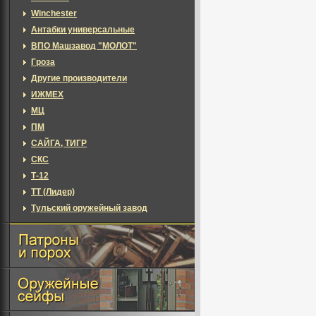
Winchester
Антабки универсальные
ВПО Машзавод "МОЛОТ"
Гроза
Другие производители
ИЖМЕХ
МЦ
ПМ
САЙГА, ТИГР
СКС
Т-12
ТТ (Лидер)
Тульский оружейный завод