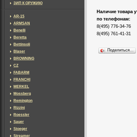
ЗИП К ОРУЖИЮ
Наличие товара у
AR-15
по телефонам:
ARMSAN
8(495) 776-34-76
Benelli
8(495) 761-41-31
Beretta
Bettinsoli
Поделиться…
Blaser
BROWNING
CZ
FABARM
FRANCHI
MERKEL
Mossberg
Remington
Rizzini
Roessler
Sauer
Stoeger
Streamer