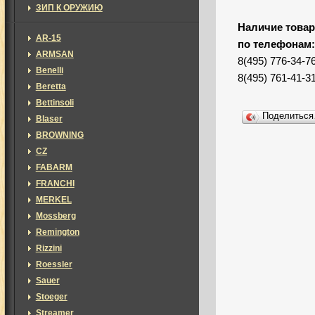
ЗИП К ОРУЖИЮ
Наличие товар
AR-15
по телефонам
ARMSAN
8(495) 776-34-7
Benelli
8(495) 761-41-3
Beretta
Bettinsoli
Поделитьс
Blaser
BROWNING
CZ
FABARM
FRANCHI
MERKEL
Mossberg
Remington
Rizzini
Roessler
Sauer
Stoeger
Streamer