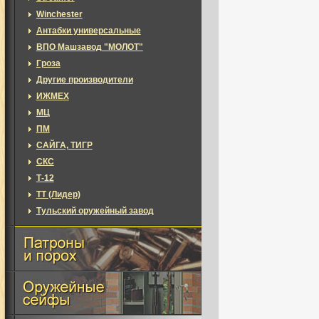
Winchester
Антабки универсальные
ВПО Машзавод "МОЛОТ"
Гроза
Другие производители
ИЖМЕХ
МЦ
ПМ
САЙГА, ТИГР
СКС
Т-12
ТТ (Лидер)
Тульский оружейный завод