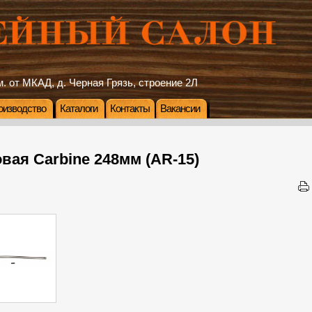
. от МКАД, д. Черная Грязь, строение 2Л
оизводство
Каталоги
Контакты
Вакансии
овая Carbine 248мм (AR-15)