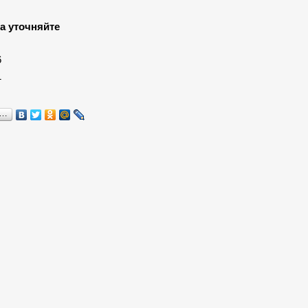
а уточняйте
:
6
1
я…