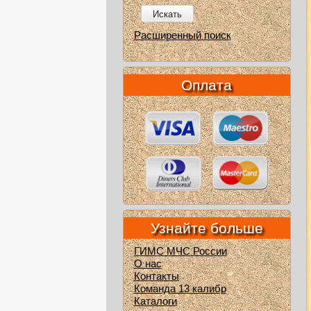
Искать
Расширенный поиск
Оплата
Узнайте больше
ГИМС МЧС России
О нас
Контакты
Команда 13 калибр
Каталоги